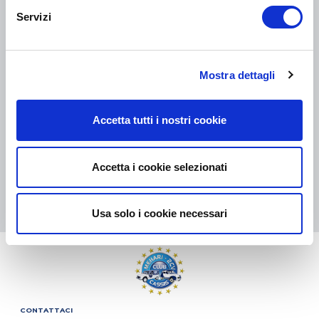
Servizi
COLLI DI PICCOLE DIMENSIONI:
COLLISSIMO, TNT, DPD
-
COLLI DI GRANDI DIMENSIONI:
TNT, GÉODIS, FRANCE
Mostra dettagli
EXPRESS, DPD
eKomi
Accetta tutti i nostri cookie
THE FEEDBACK
COMPANY
Accetta i cookie selezionati
Eccellente:
4.5
/
5
06.08.2026
DI PIÙ
Basato sui
37828 recensioni
Usa solo i cookie necessari
(dal 2018)
CONTATTACI