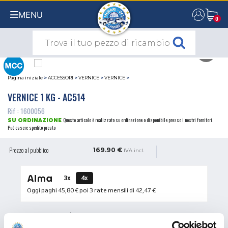
MENU
0
0
Pagina iniziale
>
ACCESSORI
>
VERNICE
>
VERNICE
>
VERNICE 1 KG - AC514
Rif : 1600056
Questo articolo è realizzato su ordinazione o disponibile presso i nostri fornitori.
SU ORDINAZIONE
Può essere spedito presto
Prezzo al pubblico
169.90 €
IVA incl.
3x
4x
Oggi paghi
45,80 €
poi 3 rate mensili di
42,47 €
QUANTITÀ