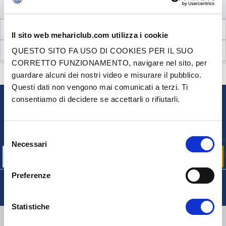
AGGIUNGI AL CARRELLO
INFORMAZIONI TECNICHE
Il sito web mehariclub.com utilizza i cookie
RECENSIONI CLIENTI (0)
QUESTO SITO FA USO DI COOKIES PER IL SUO
CORRETTO FUNZIONAMENTO, navigare nel sito, per
CONTATTACI
guardare alcuni dei nostri video e misurare il pubblico.
HAI DELLE DOMANDE? BISOGNO DI AIUTO?
Questi dati non vengono mai comunicati a terzi. Ti
consentiamo di decidere se accettarli o rifiutarli.
NEWSLETTER
Iscriviti per ricevere gratuitamente
le nostre offerte promozionali e le novità sui prodotti
Selezione
Necessari
del
consenso
Preferenze
Statistiche
CONSEGNA