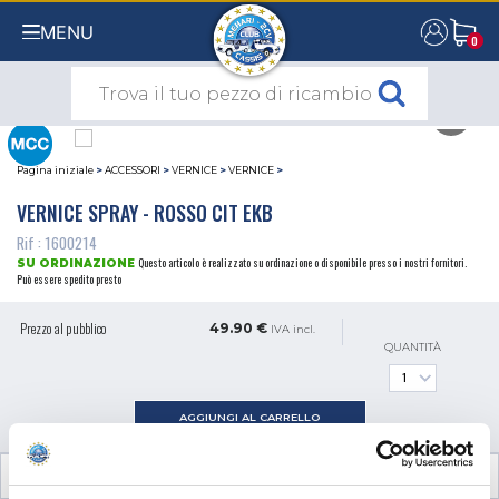
MENU
0
0
Pagina iniziale
>
ACCESSORI
>
VERNICE
>
VERNICE
>
VERNICE SPRAY - ROSSO CIT EKB
Rif : 1600214
Questo articolo è realizzato su ordinazione o disponibile presso i nostri fornitori.
SU ORDINAZIONE
Può essere spedito presto
Prezzo al pubblico
49.90 €
IVA incl.
QUANTITÀ
AGGIUNGI AL CARRELLO
INFORMAZIONI TECNICHE