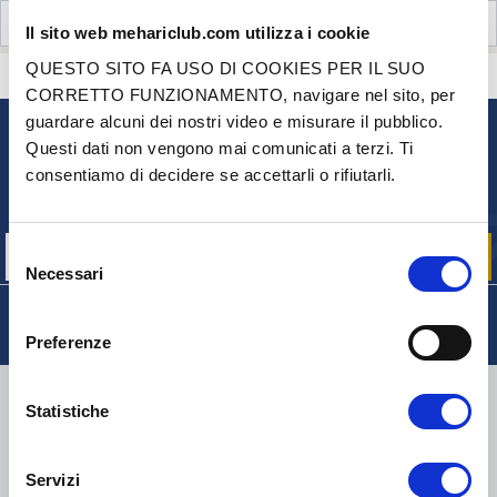
RECENSIONI CLIENTI (0)
Il sito web mehariclub.com utilizza i cookie
QUESTO SITO FA USO DI COOKIES PER IL SUO
CONTATTACI
HAI DELLE DOMANDE? BISOGNO DI AIUTO?
CORRETTO FUNZIONAMENTO, navigare nel sito, per
guardare alcuni dei nostri video e misurare il pubblico.
Questi dati non vengono mai comunicati a terzi. Ti
NEWSLETTER
consentiamo di decidere se accettarli o rifiutarli.
Iscriviti per ricevere gratuitamente
le nostre offerte promozionali e le novità sui prodotti
Selezione
Necessari
del
consenso
Preferenze
CONSEGNA
Statistiche
Servizi