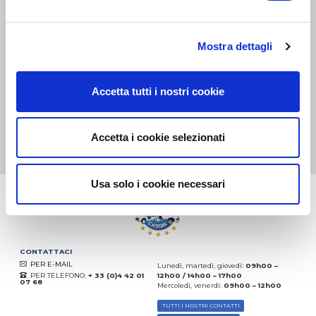
COLLI DI PICCOLE DIMENSIONI:
COLLISSIMO, TNT, DPD
-
COLLI DI GRANDI DIMENSIONI:
TNT, GÉODIS, FRANCE
EXPRESS, DPD
Mostra dettagli
eKomi
THE FEEDBACK
COMPANY
Accetta tutti i nostri cookie
Eccellente:
4.5
/
5
10.08.2026
DI PIÙ
Accetta i cookie selezionati
Basato sui
37935 recensioni
(dal 2018)
Usa solo i cookie necessari
CONTATTACI
PER E-MAIL
Lunedì, martedì, giovedì:
09h00 –
PER TELEFONO:
+ 33 (0)4 42 01
12h00 / 14h00 – 17h00
07 68
Mercoledì, venerdì:
09h00 – 12h00
TUTTI I NOSTRI CONTATTI