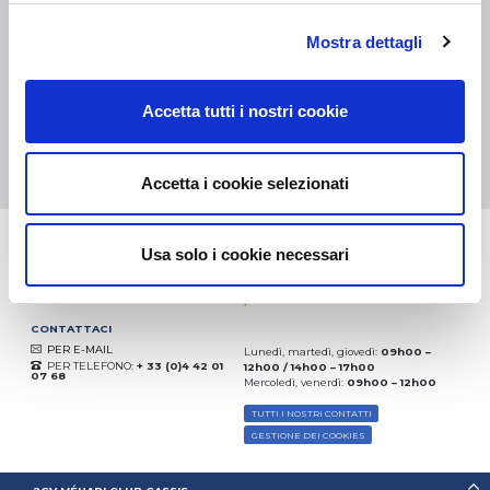
eKomi
Mostra dettagli
THE FEEDBACK
COMPANY
Accetta tutti i nostri cookie
Eccellente:
4.5
/
5
10.08.2026
DI PIÙ
Basato sui
37935 recensioni
Accetta i cookie selezionati
(dal 2018)
Usa solo i cookie necessari
CONTATTACI
PER E-MAIL
Lunedì, martedì, giovedì:
09h00 –
PER TELEFONO:
+ 33 (0)4 42 01
12h00 / 14h00 – 17h00
07 68
Mercoledì, venerdì:
09h00 – 12h00
TUTTI I NOSTRI CONTATTI
GESTIONE DEI COOKIES