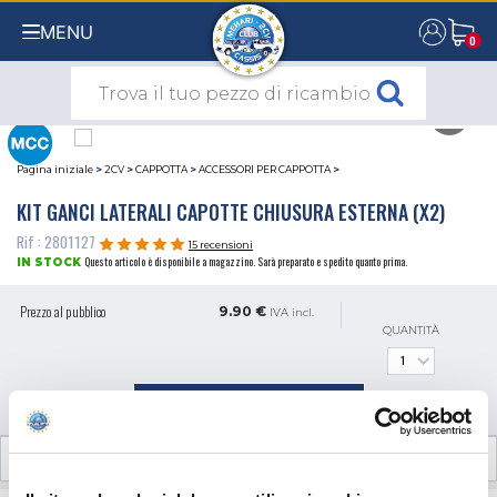
MENU
0
0
Pagina iniziale
>
2CV
>
CAPPOTTA
>
ACCESSORI PER CAPPOTTA
>
KIT GANCI LATERALI CAPOTTE CHIUSURA ESTERNA (X2)
Rif : 2801127
15 recensioni
Questo articolo è disponibile a magazzino. Sarà preparato e spedito quanto prima.
IN STOCK
Prezzo al pubblico
9.90 €
IVA incl.
QUANTITÀ
AGGIUNGI AL CARRELLO
RECENSIONI CLIENTI (15)