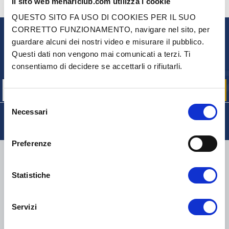
Il sito web mehariclub.com utilizza i cookie
CONTATTACI
HAI DELLE DOMANDE? BISOGNO DI AIUTO?
QUESTO SITO FA USO DI COOKIES PER IL SUO
CORRETTO FUNZIONAMENTO, navigare nel sito, per
guardare alcuni dei nostri video e misurare il pubblico.
NEWSLETTER
Questi dati non vengono mai comunicati a terzi. Ti
Iscriviti per ricevere gratuitamente
consentiamo di decidere se accettarli o rifiutarli.
le nostre offerte promozionali e le novità sui prodotti
Selezione
Necessari
del
consenso
Preferenze
CONSEGNA
Statistiche
Servizi
COLLI DI PICCOLE DIMENSIONI:
COLLISSIMO, TNT, DPD
-
COLLI DI GRANDI DIMENSIONI:
TNT, GÉODIS, FRANCE
EXPRESS, DPD