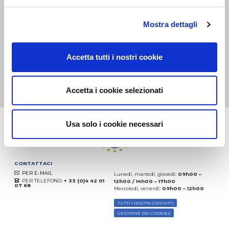
eKomi
Mostra dettagli
THE FEEDBACK
COMPANY
Accetta tutti i nostri cookie
Eccellente:
4.5
/
5
06.08.2026
DI PIÙ
Basato sui
37828 recensioni
Accetta i cookie selezionati
(dal 2018)
Usa solo i cookie necessari
CONTATTACI
PER E-MAIL
Lunedì, martedì, giovedì:
09h00 –
PER TELEFONO:
+ 33 (0)4 42 01
12h00 / 14h00 – 17h00
07 68
Mercoledì, venerdì:
09h00 – 12h00
TUTTI I NOSTRI CONTATTI
GESTIONE DEI COOKIES