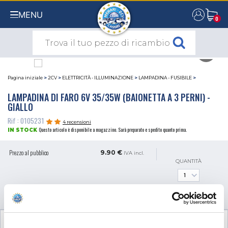
MENU
0
0
Pagina iniziale
>
2CV
>
ELETTRICITÀ - ILLUMINAZIONE
>
LAMPADINA - FUSIBILE
>
LAMPADINA DI FARO 6V 35/35W (BAIONETTA A 3 PERNI) -
GIALLO
Rif : 0105231
4 recensioni
Questo articolo è disponibile a magazzino. Sarà preparato e spedito quanto prima.
IN STOCK
Prezzo al pubblico
9.90 €
IVA incl.
QUANTITÀ
AGGIUNGI AL CARRELLO
RECENSIONI CLIENTI (4)