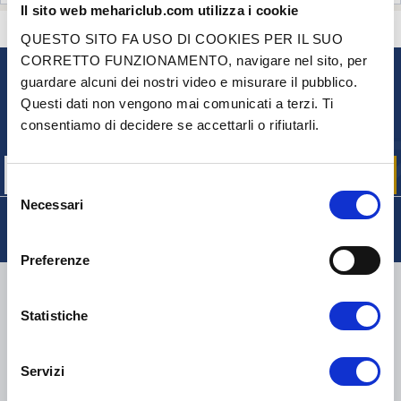
Il sito web mehariclub.com utilizza i cookie
CONTATTACI
HAI DELLE DOMANDE? BISOGNO DI AIUTO?
QUESTO SITO FA USO DI COOKIES PER IL SUO
CORRETTO FUNZIONAMENTO, navigare nel sito, per
guardare alcuni dei nostri video e misurare il pubblico.
NEWSLETTER
Questi dati non vengono mai comunicati a terzi. Ti
Iscriviti per ricevere gratuitamente
consentiamo di decidere se accettarli o rifiutarli.
le nostre offerte promozionali e le novità sui prodotti
Selezione
Necessari
del
consenso
Preferenze
CONSEGNA
Statistiche
Servizi
COLLI DI PICCOLE DIMENSIONI:
COLLISSIMO, TNT, DPD
-
COLLI DI GRANDI DIMENSIONI:
TNT, GÉODIS, FRANCE
EXPRESS, DPD