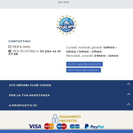
(dal 2018)
CONTATTACI
PER E-MAIL
Lunedì, martedì, giovedì:
09h00 –
PER TELEFONO:
+ 33 (0)4 42 01
12h00 / 14h00 – 17h00
07 68
Mercoledì, venerdì:
09h00 – 12h00
TUTTI I NOSTRI CONTATTI
GESTIONE DEI COOKIES
2CV MÉHARI CLUB CASSIS
PER LA TUA ASSISTENZA
A PROPOSITO DI
PER SAPERNE DI PIÙ