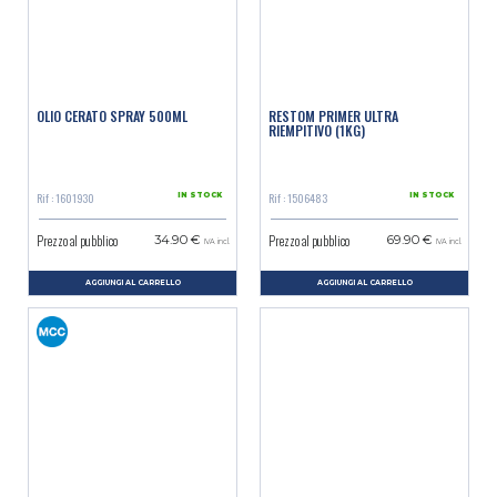
OLIO CERATO SPRAY 500ML
RESTOM PRIMER ULTRA
RIEMPITIVO (1KG)
Rif : 1601930
Rif : 1506483
IN STOCK
IN STOCK
Prezzo al pubblico
Prezzo al pubblico
34.90 €
69.90 €
IVA incl.
IVA incl.
AGGIUNGI AL CARRELLO
AGGIUNGI AL CARRELLO