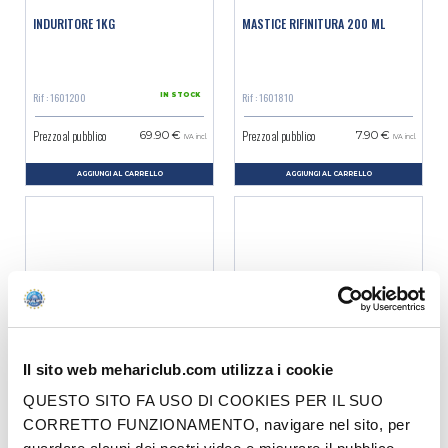
INDURITORE 1KG
MASTICE RIFINITURA 200 ML
Rif : 1601200
Rif : 1601810
IN STOCK
Prezzo al pubblico
Prezzo al pubblico
69.90 €
7.90 €
IVA incl.
IVA incl.
AGGIUNGI AL CARRELLO
AGGIUNGI AL CARRELLO
Il sito web mehariclub.com utilizza i cookie
RESTOM STUCCO DI FINITURA
MASTICE POLIESTERE 170ML
QUESTO SITO FA USO DI COOKIES PER IL SUO
POLIESTERE (250G)
CORRETTO FUNZIONAMENTO, navigare nel sito, per