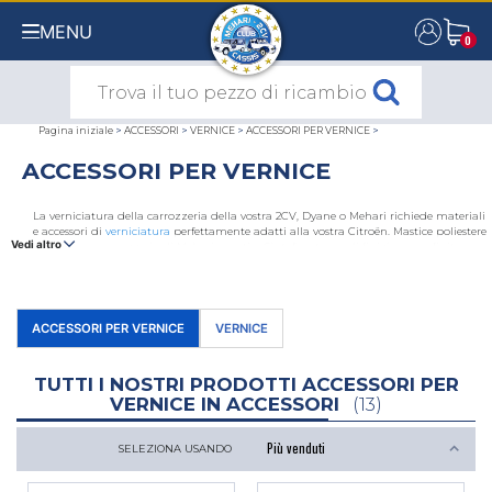
MENU
0
0
Pagina iniziale
>
ACCESSORI
>
VERNICE
>
ACCESSORI PER VERNICE
>
ACCESSORI PER VERNICE
La verniciatura della carrozzeria della vostra 2CV, Dyane o Mehari richiede materiali
e accessori di
verniciatura
perfettamente adatti alla vostra Citroën. Mastice poliestere
Vedi altro
speciale per carrozzeria di Mehari, mastice Sintofer, stucco di finizione o refinitura,
catalizzatore, diluente, bomboletta spray per zincatura a freddo, nastro adesivo di
varie larghezze sono solo alcuni dei materiali di verniciatura per carrozzeria o
verniciatura per telaio
disponibili sul sito del 2CV Mehari Club Cassis. È disponibile
anche l'attrezzatura per verniciatori, tra cui tute, maschere e pistole a vernice.
ACCESSORI PER VERNICE
VERNICE
TUTTI I NOSTRI PRODOTTI ACCESSORI PER
VERNICE IN ACCESSORI
(13)
SELEZIONA USANDO