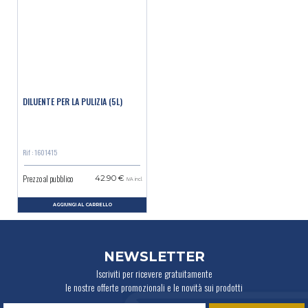
DILUENTE PER LA PULIZIA (5L)
Rif : 1601415
Prezzo al pubblico
42.90 €
IVA incl.
AGGIUNGI AL CARRELLO
NEWSLETTER
Iscriviti per ricevere gratuitamente
le nostre offerte promozionali e le novità sui prodotti