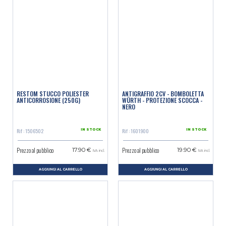
RESTOM STUCCO POLIESTER
ANTIGRAFFIO 2CV - BOMBOLETTA
ANTICORROSIONE (250G)
WÜRTH - PROTEZIONE SCOCCA -
NERO
Rif : 1506502
Rif : 1601900
IN STOCK
IN STOCK
Prezzo al pubblico
Prezzo al pubblico
17.90 €
19.90 €
IVA incl.
IVA incl.
AGGIUNGI AL CARRELLO
AGGIUNGI AL CARRELLO