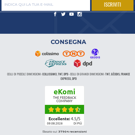
CONSEGNA
COLLI DI PICCOLE DIMENSIONI:
COLLISSIMO, TNT, DPD
-
COLLI DI GRANDI DIMENSIONI:
TNT, GÉODIS, FRANCE
EXPRESS, DPD
eKomi
THE FEEDBACK
COMPANY
Eccellente:
4.5
/
5
09.08.2026
DI PIÙ
Basato sui
37904 recensioni