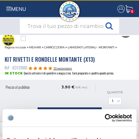
MENU
0
0
Pagina iniziale
>
MEHARI
>
CARROZZERIA
>
LAMIERATI LATERALI - MONTANTI
>
KIT RIVETTI E RONDELLE MONTANTE (X13)
Rif : 0312000
33 recensioni
Questo articolo è disponibile a magazzino. Sarà preparato e spedito quanto prima.
IN STOCK
Prezzo al pubblico
3.90 €
IVA incl.
QUANTITÀ
AGGIUNGI AL CARRELLO
RECENSIONI CLIENTI (33)