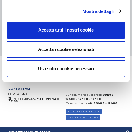
eKomi
Mostra dettagli
THE FEEDBACK
COMPANY
Accetta tutti i nostri cookie
Eccellente:
4.5
/
5
08.08.2026
DI PIÙ
Basato sui
37872 recensioni
Accetta i cookie selezionati
(dal 2018)
Usa solo i cookie necessari
CONTATTACI
PER E-MAIL
Lunedì, martedì, giovedì:
09h00 –
PER TELEFONO:
+ 33 (0)4 42 01
12h00 / 14h00 – 17h00
07 68
Mercoledì, venerdì:
09h00 – 12h00
TUTTI I NOSTRI CONTATTI
GESTIONE DEI COOKIES