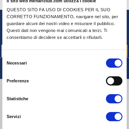
Il sito web mehariclub.com utilizza i cookie
CONTATTACI
HAI DELLE DOMANDE? BISOGNO DI AIUTO?
QUESTO SITO FA USO DI COOKIES PER IL SUO
CORRETTO FUNZIONAMENTO, navigare nel sito, per
guardare alcuni dei nostri video e misurare il pubblico.
NEWSLETTER
Questi dati non vengono mai comunicati a terzi. Ti
Iscriviti per ricevere gratuitamente
consentiamo di decidere se accettarli o rifiutarli.
le nostre offerte promozionali e le novità sui prodotti
Selezione
Necessari
del
consenso
Preferenze
CONSEGNA
Statistiche
Servizi
COLLI DI PICCOLE DIMENSIONI:
COLLISSIMO, TNT, DPD
-
COLLI DI GRANDI DIMENSIONI:
TNT, GÉODIS, FRANCE
EXPRESS, DPD