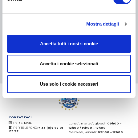
COLLI DI PICCOLE DIMENSIONI:
COLLISSIMO, TNT, DPD
-
COLLI DI GRANDI DIMENSIONI:
TNT, GÉODIS, FRANCE
EXPRESS, DPD
Mostra dettagli
eKomi
THE FEEDBACK
COMPANY
Accetta tutti i nostri cookie
Eccellente:
4.5
/
5
08.08.2026
DI PIÙ
Accetta i cookie selezionati
Basato sui
37872 recensioni
(dal 2018)
Usa solo i cookie necessari
CONTATTACI
PER E-MAIL
Lunedì, martedì, giovedì:
09h00 –
PER TELEFONO:
+ 33 (0)4 42 01
12h00 / 14h00 – 17h00
07 68
Mercoledì, venerdì:
09h00 – 12h00