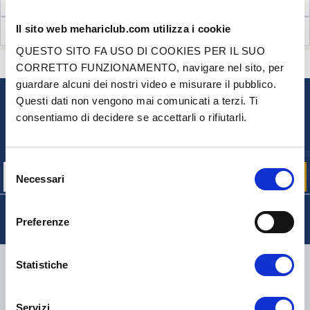
NECESSARIO AL MONTAGGIO
Il sito web mehariclub.com utilizza i cookie
RECENSIONI CLIENTI (8)
QUESTO SITO FA USO DI COOKIES PER IL SUO
CONTATTACI
HAI DELLE DOMANDE? BISOGNO DI AIUTO?
CORRETTO FUNZIONAMENTO, navigare nel sito, per
guardare alcuni dei nostri video e misurare il pubblico.
Questi dati non vengono mai comunicati a terzi. Ti
NEWSLETTER
consentiamo di decidere se accettarli o rifiutarli.
Iscriviti per ricevere gratuitamente
le nostre offerte promozionali e le novità sui prodotti
Selezione
Necessari
del
consenso
Preferenze
CONSEGNA
Statistiche
Servizi