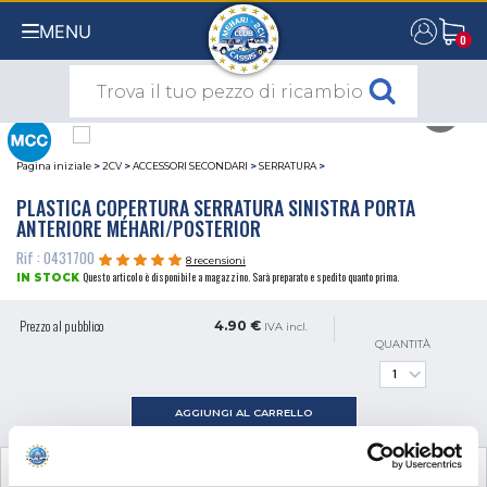
MENU
0
0
Pagina iniziale
>
2CV
>
ACCESSORI SECONDARI
>
SERRATURA
>
PLASTICA COPERTURA SERRATURA SINISTRA PORTA
ANTERIORE MÉHARI/POSTERIOR
Rif : 0431700
8 recensioni
Questo articolo è disponibile a magazzino. Sarà preparato e spedito quanto prima.
IN STOCK
Prezzo al pubblico
4.90 €
IVA incl.
QUANTITÀ
AGGIUNGI AL CARRELLO
VISUALIZZA IL PRODOTTO COMPLEMENTARE