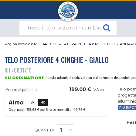
Pagina iniziale
>
MEHARI
>
COPERTURA IN TELA
>
MODELLO STANDAR
TELO POSTERIORE 4 CINGHIE - GIALLO
Rif : 0801715
Questo articolo è realizzato su ordinazione o disponibile pre
SU ORDINAZIONE
Prezzo al pubblico
199.00 €
Telo pos
IVA incl.
progetta
alluminio
3x
4x
PIÙ INFO
Oggi paghi
53,63 €
poi 3 rate mensili di
49,75 €
HAI
QUANTITÀ