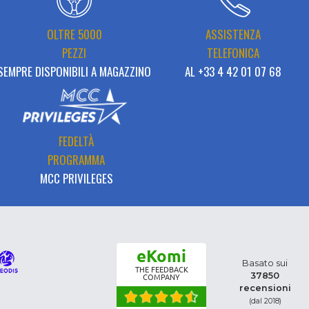
OLTRE 5000
ASSISTENZA
PEZZI
TELEFONICA
SEMPRE DISPONIBILI A MAGAZZINO
AL +33 4 42 01 07 68
FEDELTÀ
PROGRAMMA
MCC PRIVILEGES
eKomi
Basato sui
THE FEEDBACK
37850
COMPANY
recensioni
(dal 2018)