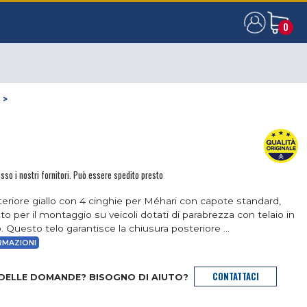
0
0
D
>
sso i nostri fornitori. Può essere spedito presto
teriore giallo con 4 cinghie per Méhari con capote standard,
to per il montaggio su veicoli dotati di parabrezza con telaio in
. Questo telo garantisce la chiusura posteriore ...
RMAZIONI
CONTATTACI
 DELLE DOMANDE? BISOGNO DI AIUTO?