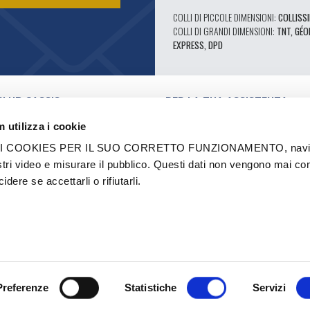
COLLI DI PICCOLE DIMENSIONI:
COLLISSI
COLLI DI GRANDI DIMENSIONI:
TNT, GÉO
EXPRESS, DPD
CLUB CASSIS
PER LA TUA ASSISTENZA
I NOSTRI VANTAGGI PRO
 utilizza i cookie
SERVIZIO ASSISTENZA
E VIDEO
CATALOGO
 COOKIES PER IL SUO CORRETTO FUNZIONAMENTO, navigar
FORUM TECNICO DI ESPERTI
stri video e misurare il pubblico. Questi dati non vengono mai co
RI AUTORIZZATI
RICAMBI 602 - ALTE PRESTAZIONI
dere se accettarli o rifiutarli.
I E MARCHI
PNEUMATICI MICHELIN CLASSICI
STRUTTURAZIONE
RICAMBI ORIGINALI
ASIONE
CONSIGLI TECNICI
A
Preferenze
Statistiche
Servizi
PER SAPERNE D