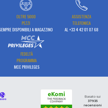
OLTRE 5000
ASSISTENZA
PEZZI
TELEFONICA
SEMPRE DISPONIBILI A MAGAZZINO
AL +33 4 42 01 07 68
FEDELTÀ
PROGRAMMA
MCC PRIVILEGES
eKomi
Basato sui
THE FEEDBACK
37935
COMPANY
recensioni