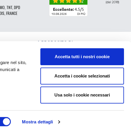
(dal 2018)
MO, TNT, DPD
Eccellente:
4.5
/
5
DIS, FRANCE
10.08.2026
DI PIÙ
A PROPOSITO DI
CLASSIFICAZIONE DEI RICAMBI
CONDIZIONI GENERALI DI VENDITA
Accetta tutti i nostri cookie
CGV - CLIENTI PROFESSIONISTI
e nel sito,
NOTE LEGALI
municati a
FAQ
Accetta i cookie selezionati
DATI PERSONALI E COOKIE
RESTITUZIONE DELL'ORDINE
SPESE DI CONSEGNA
PAGAMENTO
Usa solo i cookie necessari
Mostra dettagli
I PIÙ