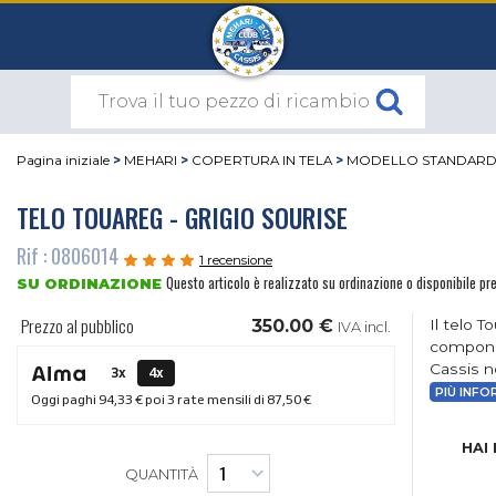
Pagina iniziale
>
MEHARI
>
COPERTURA IN TELA
>
MODELLO STANDAR
TELO TOUAREG - GRIGIO SOURISE
Rif : 0806014
1 recensione
Questo articolo è realizzato su ordinazione o disponibile pre
SU ORDINAZIONE
Prezzo al pubblico
350.00 €
Il telo 
IVA incl.
componen
Cassis n
3x
4x
PIÙ INFO
Oggi paghi
94,33 €
poi 3 rate mensili di
87,50 €
HAI
QUANTITÀ