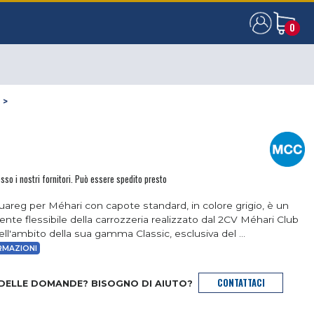
0
0
D
>
sso i nostri fornitori. Può essere spedito presto
Touareg per Méhari con capote standard, in colore grigio, è un
te flessibile della carrozzeria realizzato dal 2CV Méhari Club
ell'ambito della sua gamma Classic, esclusiva del ...
RMAZIONI
CONTATTACI
 DELLE DOMANDE? BISOGNO DI AIUTO?