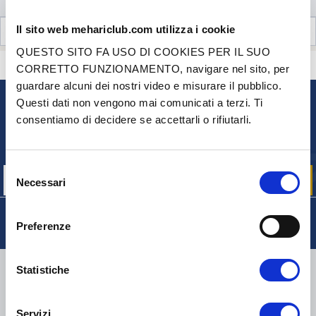
Il sito web mehariclub.com utilizza i cookie
RECENSIONI CLIENTI (43)
QUESTO SITO FA USO DI COOKIES PER IL SUO
CONTATTACI
HAI DELLE DOMANDE? BISOGNO DI AIUTO?
CORRETTO FUNZIONAMENTO, navigare nel sito, per
guardare alcuni dei nostri video e misurare il pubblico.
Questi dati non vengono mai comunicati a terzi. Ti
NEWSLETTER
consentiamo di decidere se accettarli o rifiutarli.
Iscriviti per ricevere gratuitamente
le nostre offerte promozionali e le novità sui prodotti
Selezione
Necessari
del
consenso
Preferenze
CONSEGNA
Statistiche
Servizi