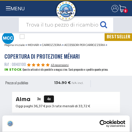
MENU
0
0
BESTSELLER
Pagina iniziale
>
MEHARI
>
CARROZZERIA
>
ACCESSORI PER CARROZZERIA
>
COPERTURA DI PROTEZIONE MÉHARI
Rif : 0840100
43 recensioni
Questo articolo è disponibile a magazzino. Sarà preparato e spedito quanto prima.
IN STOCK
Prezzo al pubblico
134.90 €
IVA incl.
3x
4x
Oggi paghi
36,37 €
poi 3 rate mensili di
33,72 €
QUANTITÀ
AGGIUNGI AL CARRELLO