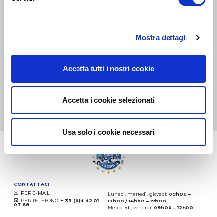
COLLI DI PICCOLE DIMENSIONI:
COLLISSIMO, TNT, DPD
-
COLLI DI GRANDI DIMENSIONI:
TNT, GÉODIS, FRANCE
EXPRESS, DPD
Mostra dettagli
eKomi
THE FEEDBACK
COMPANY
Accetta tutti i nostri cookie
Eccellente:
4.5
/
5
08.08.2026
DI PIÙ
Accetta i cookie selezionati
Basato sui
37872 recensioni
(dal 2018)
Usa solo i cookie necessari
CONTATTACI
PER E-MAIL
Lunedì, martedì, giovedì:
09h00 –
PER TELEFONO:
+ 33 (0)4 42 01
12h00 / 14h00 – 17h00
07 68
Mercoledì, venerdì:
09h00 – 12h00