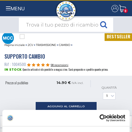
MENU
0
0
BESTSELLER
Pagina iniziale
>
2CV
>
TRASMISSIONE
>
CAMBIO
>
SUPPORTO CAMBIO
Rif : 1004500
98 recensioni
Questo articolo è disponibile a magazzino. Sarà preparato e spedito quanto prima.
IN STOCK
Prezzo al pubblico
14.90 €
IVA incl.
QUANTITÀ
AGGIUNGI AL CARRELLO
INFORMAZIONI TECNICHE