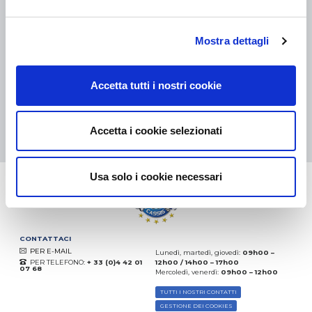
COLLI DI PICCOLE DIMENSIONI:
COLLISSIMO, TNT, DPD
-
COLLI DI GRANDI DIMENSIONI:
TNT, GÉODIS, FRANCE
EXPRESS, DPD
eKomi
Mostra dettagli
THE FEEDBACK
COMPANY
Accetta tutti i nostri cookie
Eccellente:
4.5
/
5
08.08.2026
DI PIÙ
Accetta i cookie selezionati
Basato sui
37872 recensioni
(dal 2018)
Usa solo i cookie necessari
CONTATTACI
PER E-MAIL
Lunedì, martedì, giovedì:
09h00 –
PER TELEFONO:
+ 33 (0)4 42 01
12h00 / 14h00 – 17h00
07 68
Mercoledì, venerdì:
09h00 – 12h00
TUTTI I NOSTRI CONTATTI
GESTIONE DEI COOKIES