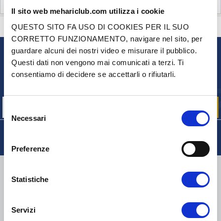
RECENSIONI CLIENTI (98)
Il sito web mehariclub.com utilizza i cookie
QUESTO SITO FA USO DI COOKIES PER IL SUO
CONTATTACI
HAI DELLE DOMANDE? BISOGNO DI AIUTO?
CORRETTO FUNZIONAMENTO, navigare nel sito, per
guardare alcuni dei nostri video e misurare il pubblico.
NEWSLETTER
Questi dati non vengono mai comunicati a terzi. Ti
consentiamo di decidere se accettarli o rifiutarli.
Iscriviti per ricevere gratuitamente
le nostre offerte promozionali e le novità sui prodotti
Selezione
Necessari
del
consenso
Preferenze
CONSEGNA
Statistiche
Servizi