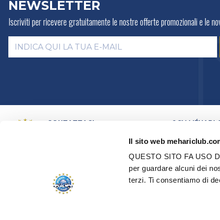
NEWSLETTER
Iscriviti per ricevere gratuitamente
le nostre offerte promozionali e le nov
CONTATTACI
2CV MÉHARI 
LA STORIA
PER E-MAIL
Il sito web mehariclub.com
ATTIVITÀ
PER TELEFONO:
+ 33 (0)4 42
01 07 68
PRESENTAZION
QUESTO SITO FA USO DI
DISTRIBUTORI
Lunedì, martedì, giovedì:
09h00 –
per guardare alcuni dei no
RETE DEI CENT
12h00 / 14h00 – 17h00
terzi. Ti consentiamo di deci
CERTIFICAZION
Mercoledì, venerdì:
09h00 –
RESTAURO - RI
12h00
VEICOLI D'OCC
EDEN ELETTRIC
TUTTI I NOSTRI CONTATTI