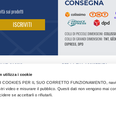
CONSEGNA
ità sui prodotti
COLLI DI PICCOLE DIMENSIONI:
COLLISSI
COLLI DI GRANDI DIMENSIONI:
TNT, GÉO
EXPRESS, DPD
CLUB CASSIS
PER LA TUA ASSISTENZA
I NOSTRI VANTAGGI PRO
 utilizza i cookie
SERVIZIO ASSISTENZA
E VIDEO
CATALOGO
 COOKIES PER IL SUO CORRETTO FUNZIONAMENTO, navigar
FORUM TECNICO DI ESPERTI
stri video e misurare il pubblico. Questi dati non vengono mai co
RI AUTORIZZATI
RICAMBI 602 - ALTE PRESTAZIONI
dere se accettarli o rifiutarli.
I E MARCHI
PNEUMATICI MICHELIN CLASSICI
STRUTTURAZIONE
RICAMBI ORIGINALI
ASIONE
CONSIGLI TECNICI
A