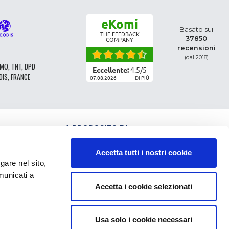
eKomi
Basato sui
THE FEEDBACK
37850
COMPANY
recensioni
(dal 2018)
MO, TNT, DPD
Eccellente:
4.5
/
5
DIS, FRANCE
07.08.2026
DI PIÙ
A PROPOSITO DI
CLASSIFICAZIONE DEI RICAMBI
CONDIZIONI GENERALI DI VENDITA
Accetta tutti i nostri cookie
CGV - CLIENTI PROFESSIONISTI
e nel sito,
NOTE LEGALI
municati a
FAQ
Accetta i cookie selezionati
DATI PERSONALI E COOKIE
RESTITUZIONE DELL'ORDINE
SPESE DI CONSEGNA
PAGAMENTO
Usa solo i cookie necessari