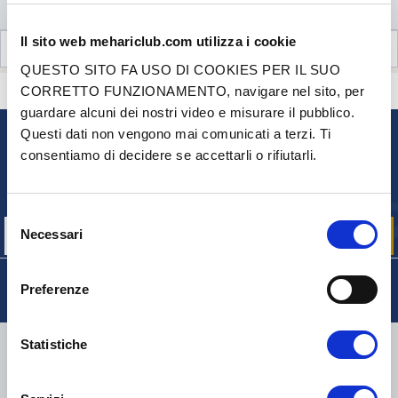
DISPONIBILITÀ
Il sito web mehariclub.com utilizza i cookie
RECENSIONI CLIENTI (1)
QUESTO SITO FA USO DI COOKIES PER IL SUO
CORRETTO FUNZIONAMENTO, navigare nel sito, per
CONTATTACI
HAI DELLE DOMANDE? BISOGNO DI AIUTO?
guardare alcuni dei nostri video e misurare il pubblico.
Questi dati non vengono mai comunicati a terzi. Ti
NEWSLETTER
consentiamo di decidere se accettarli o rifiutarli.
Iscriviti per ricevere gratuitamente
le nostre offerte promozionali e le novità sui prodotti
Selezione
Necessari
del
consenso
Preferenze
CONSEGNA
Statistiche