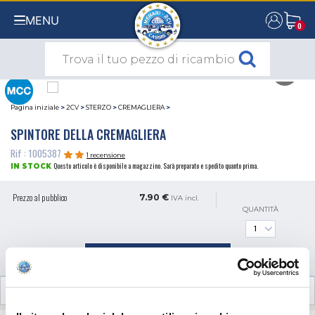
MENU
0
0
Pagina iniziale
>
2CV
>
STERZO
>
CREMAGLIERA
>
SPINTORE DELLA CREMAGLIERA
Rif : 1005387
1 recensione
Questo articolo è disponibile a magazzino. Sarà preparato e spedito quanto prima.
IN STOCK
Prezzo al pubblico
7.90 €
IVA incl.
QUANTITÀ
AGGIUNGI AL CARRELLO
RECENSIONI CLIENTI (1)