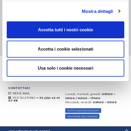
eKomi
Mostra dettagli
THE FEEDBACK
COMPANY
Accetta tutti i nostri cookie
Eccellente:
4.5
/
5
07.08.2026
DI PIÙ
Basato sui
37850 recensioni
Accetta i cookie selezionati
(dal 2018)
Usa solo i cookie necessari
CONTATTACI
PER E-MAIL
Lunedì, martedì, giovedì:
09h00 –
PER TELEFONO:
+ 33 (0)4 42 01
12h00 / 14h00 – 17h00
07 68
Mercoledì, venerdì:
09h00 – 12h00
TUTTI I NOSTRI CONTATTI
GESTIONE DEI COOKIES