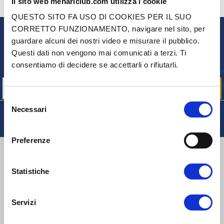
Il sito web mehariclub.com utilizza i cookie
CONTATTACI
HAI DELLE DOMANDE? BISOGNO DI AIUTO?
QUESTO SITO FA USO DI COOKIES PER IL SUO
CORRETTO FUNZIONAMENTO, navigare nel sito, per
guardare alcuni dei nostri video e misurare il pubblico.
NEWSLETTER
Questi dati non vengono mai comunicati a terzi. Ti
Iscriviti per ricevere gratuitamente
consentiamo di decidere se accettarli o rifiutarli.
le nostre offerte promozionali e le novità sui prodotti
Selezione
Necessari
del
consenso
Preferenze
CONSEGNA
Statistiche
Servizi
COLLI DI PICCOLE DIMENSIONI:
COLLISSIMO, TNT, DPD
-
COLLI DI GRANDI DIMENSIONI:
TNT, GÉODIS, FRANCE
EXPRESS, DPD