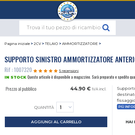
Pagina iniziale
>
2CV
>
TELAIO
>
AMMORTIZZATORE
>
SUPPORTO SINISTRO AMMORTIZZATORE ANTERI
Rif : 1007320
5 recensioni
Questo articolo è disponibile a magazzino. Sarà preparato e spedito qu
IN STOCK
Prezzo al pubblico
44.90 €
Supporto
IVA incl.
destinat
fissaggio
PIÙ INFO
QUANTITÀ
HAI
AGGIUNGI AL CARRELLO