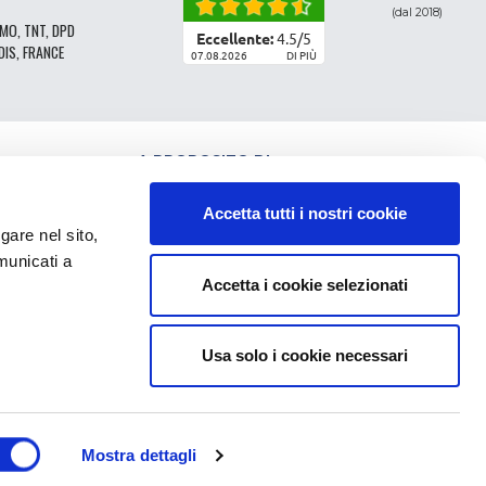
(dal 2018)
MO, TNT, DPD
Eccellente:
4.5
/
5
DIS, FRANCE
07.08.2026
DI PIÙ
A PROPOSITO DI
CLASSIFICAZIONE DEI RICAMBI
CONDIZIONI GENERALI DI VENDITA
Accetta tutti i nostri cookie
CGV - CLIENTI PROFESSIONISTI
e nel sito,
NOTE LEGALI
municati a
FAQ
Accetta i cookie selezionati
DATI PERSONALI E COOKIE
RESTITUZIONE DELL'ORDINE
SPESE DI CONSEGNA
PAGAMENTO
Usa solo i cookie necessari
Mostra dettagli
I PIÙ