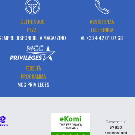
OLTRE 5000
ASSISTENZA
PEZZI
TELEFONICA
SEMPRE DISPONIBILI A MAGAZZINO
AL +33 4 42 01 07 68
FEDELTÀ
PROGRAMMA
MCC PRIVILEGES
eKomi
Basato sui
THE FEEDBACK
37850
COMPANY
recensioni