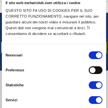
Il sito web mehariclub.com utilizza i cookie
CONTATTACI
HAI DELLE DOMANDE? BISOGNO DI AIUTO?
QUESTO SITO FA USO DI COOKIES PER IL SUO
CORRETTO FUNZIONAMENTO, navigare nel sito, per
guardare alcuni dei nostri video e misurare il pubblico.
NEWSLETTER
Questi dati non vengono mai comunicati a terzi. Ti
Iscriviti per ricevere gratuitamente
consentiamo di decidere se accettarli o rifiutarli.
le nostre offerte promozionali e le novità sui prodotti
Selezione
Necessari
del
consenso
Preferenze
CONSEGNA
Statistiche
Servizi
COLLI DI PICCOLE DIMENSIONI:
COLLISSIMO, TNT, DPD
-
COLLI DI GRANDI DIMENSIONI:
TNT, GÉODIS, FRANCE
EXPRESS, DPD