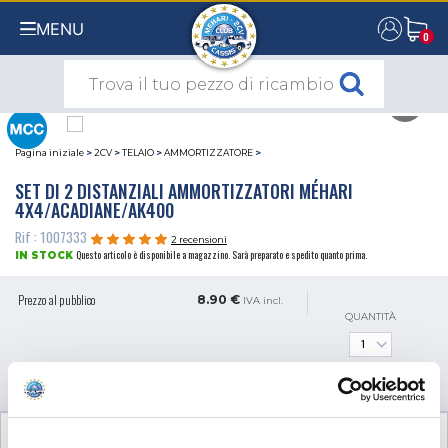
MENU
0
0
Pagina iniziale
>
2CV
>
TELAIO
>
AMMORTIZZATORE
>
SET DI 2 DISTANZIALI AMMORTIZZATORI MÉHARI
4X4/ACADIANE/AK400
Rif : 1007333
2 recensioni
Questo articolo è disponibile a magazzino. Sarà preparato e spedito quanto prima.
IN STOCK
Prezzo al pubblico
8.90 €
IVA incl.
QUANTITÀ
AGGIUNGI AL CARRELLO
RECENSIONI CLIENTI (2)