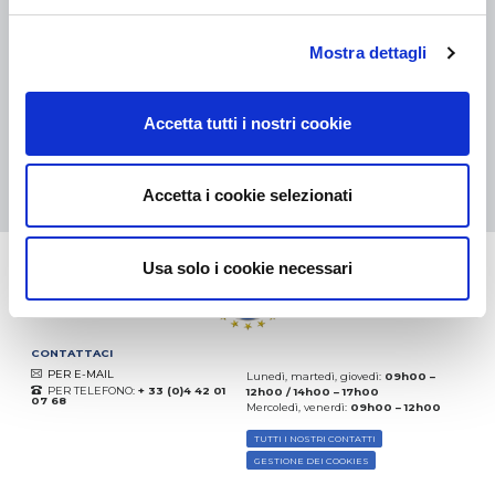
eKomi
Mostra dettagli
THE FEEDBACK
COMPANY
Accetta tutti i nostri cookie
Eccellente:
4.5
/
5
08.08.2026
DI PIÙ
Basato sui
37872 recensioni
Accetta i cookie selezionati
(dal 2018)
Usa solo i cookie necessari
CONTATTACI
PER E-MAIL
Lunedì, martedì, giovedì:
09h00 –
PER TELEFONO:
+ 33 (0)4 42 01
12h00 / 14h00 – 17h00
07 68
Mercoledì, venerdì:
09h00 – 12h00
TUTTI I NOSTRI CONTATTI
GESTIONE DEI COOKIES