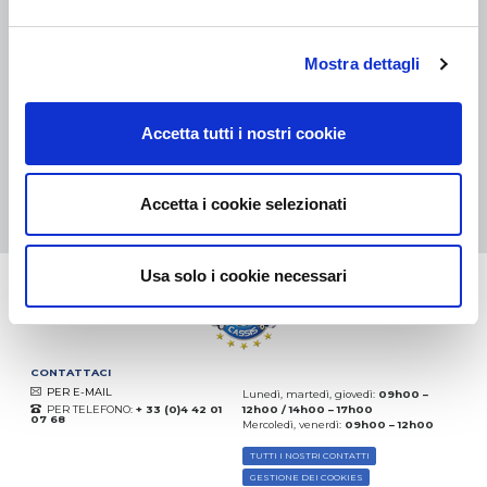
COLLI DI PICCOLE DIMENSIONI:
COLLISSIMO, TNT, DPD
-
COLLI DI GRANDI DIMENSIONI:
TNT, GÉODIS, FRANCE
EXPRESS, DPD
eKomi
Mostra dettagli
THE FEEDBACK
COMPANY
Accetta tutti i nostri cookie
Eccellente:
4.5
/
5
08.08.2026
DI PIÙ
Accetta i cookie selezionati
Basato sui
37904 recensioni
(dal 2018)
Usa solo i cookie necessari
CONTATTACI
PER E-MAIL
Lunedì, martedì, giovedì:
09h00 –
PER TELEFONO:
+ 33 (0)4 42 01
12h00 / 14h00 – 17h00
07 68
Mercoledì, venerdì:
09h00 – 12h00
TUTTI I NOSTRI CONTATTI
GESTIONE DEI COOKIES