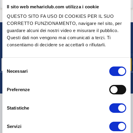
RECENSIONI CLIENTI (7)
Il sito web mehariclub.com utilizza i cookie
QUESTO SITO FA USO DI COOKIES PER IL SUO
CONTATTACI
HAI DELLE DOMANDE? BISOGNO DI AIUTO?
CORRETTO FUNZIONAMENTO, navigare nel sito, per
guardare alcuni dei nostri video e misurare il pubblico.
NEWSLETTER
Questi dati non vengono mai comunicati a terzi. Ti
consentiamo di decidere se accettarli o rifiutarli.
Iscriviti per ricevere gratuitamente
le nostre offerte promozionali e le novità sui prodotti
Selezione
Necessari
del
consenso
Preferenze
CONSEGNA
Statistiche
Servizi