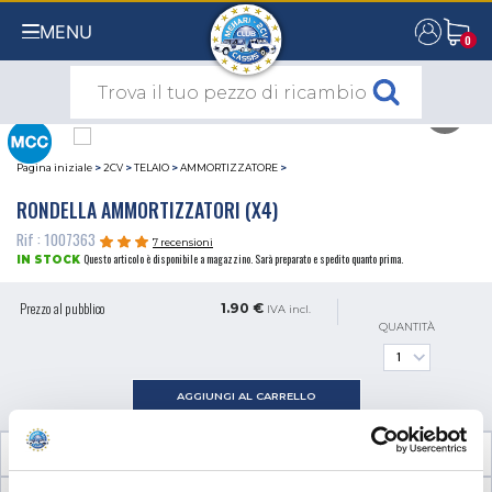
MENU
0
0
Pagina iniziale
>
2CV
>
TELAIO
>
AMMORTIZZATORE
>
RONDELLA AMMORTIZZATORI (X4)
Rif : 1007363
7 recensioni
Questo articolo è disponibile a magazzino. Sarà preparato e spedito quanto prima.
IN STOCK
Prezzo al pubblico
1.90 €
IVA incl.
QUANTITÀ
AGGIUNGI AL CARRELLO
INFORMAZIONI TECNICHE