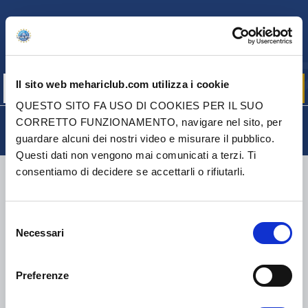
NEWSLETTER
Iscriviti per ricevere gratuitamente
le nostre offerte promozionali e le novità sui prodotti
Il sito web mehariclub.com utilizza i cookie
QUESTO SITO FA USO DI COOKIES PER IL SUO
CORRETTO FUNZIONAMENTO, navigare nel sito, per
guardare alcuni dei nostri video e misurare il pubblico.
Questi dati non vengono mai comunicati a terzi. Ti
consentiamo di decidere se accettarli o rifiutarli.
CONSEGNA
Selezione
Necessari
del
COLLI DI PICCOLE DIMENSIONI:
COLLISSIMO, TNT, DPD
-
COLLI DI GRANDI DIMENSIONI:
TNT, GÉODIS, FRANCE
consenso
EXPRESS, DPD
Preferenze
eKomi
THE FEEDBACK