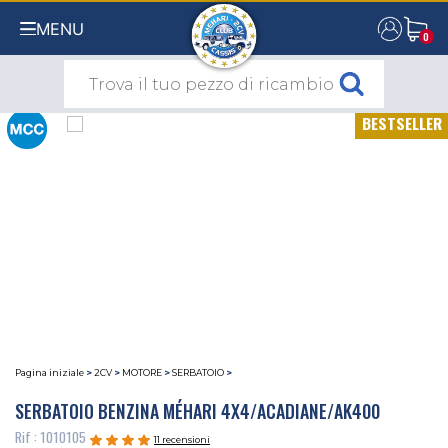
MENU
0
0
BESTSELLER
Pagina iniziale
>
2CV
>
MOTORE
>
SERBATOIO
>
SERBATOIO BENZINA MÉHARI 4X4/ACADIANE/AK400
Rif : 1010105
11 recensioni