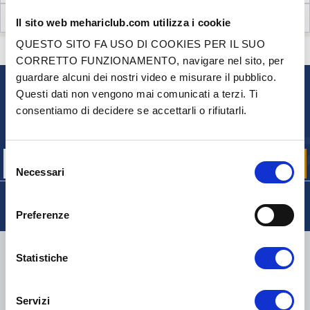
RECENSIONI CLIENTI (13)
Il sito web mehariclub.com utilizza i cookie
QUESTO SITO FA USO DI COOKIES PER IL SUO
CONTATTACI
HAI DELLE DOMANDE? BISOGNO DI AIUTO?
CORRETTO FUNZIONAMENTO, navigare nel sito, per
guardare alcuni dei nostri video e misurare il pubblico.
Questi dati non vengono mai comunicati a terzi. Ti
NEWSLETTER
consentiamo di decidere se accettarli o rifiutarli.
Iscriviti per ricevere gratuitamente
le nostre offerte promozionali e le novità sui prodotti
Selezione
Necessari
del
consenso
Preferenze
CONSEGNA
Statistiche
Servizi