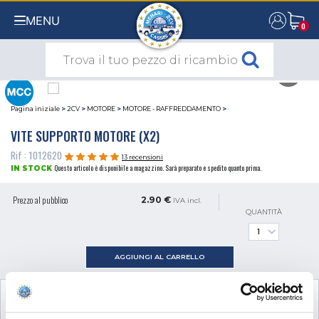
MENU
0
0
Pagina iniziale
>
2CV
>
MOTORE
>
MOTORE - RAFFREDDAMENTO
>
VITE SUPPORTO MOTORE (X2)
Rif : 1012620
13 recensioni
Questo articolo è disponibile a magazzino. Sarà preparato e spedito quanto prima.
IN STOCK
Prezzo al pubblico
2.90 €
IVA incl.
QUANTITÀ
AGGIUNGI AL CARRELLO
VISUALIZZA IL PRODOTTO COMPLEMENTARE
NECESSARIO AL MONTAGGIO