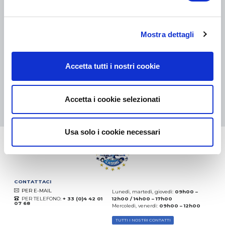
COLLI DI PICCOLE DIMENSIONI:
COLLISSIMO, TNT, DPD
-
COLLI DI GRANDI DIMENSIONI:
TNT, GÉODIS, FRANCE
EXPRESS, DPD
Mostra dettagli
eKomi
THE FEEDBACK
COMPANY
Accetta tutti i nostri cookie
Eccellente:
4.5
/
5
07.08.2026
DI PIÙ
Accetta i cookie selezionati
Basato sui
37850 recensioni
(dal 2018)
Usa solo i cookie necessari
CONTATTACI
PER E-MAIL
Lunedì, martedì, giovedì:
09h00 –
PER TELEFONO:
+ 33 (0)4 42 01
12h00 / 14h00 – 17h00
07 68
Mercoledì, venerdì:
09h00 – 12h00
TUTTI I NOSTRI CONTATTI