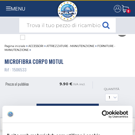
MENU
0
0
Pagina iniziale
>
ACCESSORI
>
ATTREZZATURE - MANUTENZIONE
>
FORNITURE -
MANUTENZIONE
>
MICROFIBRA CORPO MOTUL
Rif : 1506533
Prezzo al pubblico
9.90 €
IVA incl.
QUANTITÀ
AGGIUNGI AL CARRELLO
RECENSIONI CLIENTI (0)