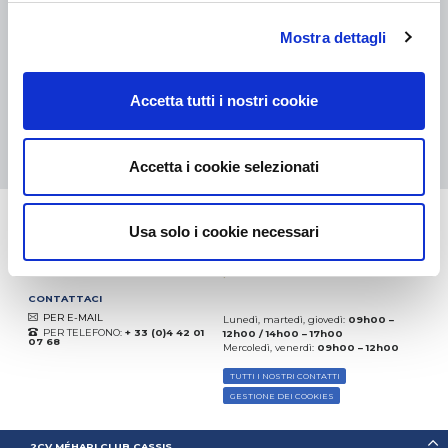
eKomi
Mostra dettagli
THE FEEDBACK
COMPANY
Accetta tutti i nostri cookie
Eccellente:
4.5
/
5
07.08.2026
DI PIÙ
Basato sui
37850 recensioni
Accetta i cookie selezionati
(dal 2018)
Usa solo i cookie necessari
CONTATTACI
PER E-MAIL
Lunedì, martedì, giovedì:
09h00 –
PER TELEFONO:
+ 33 (0)4 42 01
12h00 / 14h00 – 17h00
07 68
Mercoledì, venerdì:
09h00 – 12h00
TUTTI I NOSTRI CONTATTI
GESTIONE DEI COOKIES
2CV MÉHARI CLUB CASSIS