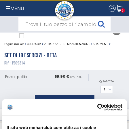
MENU
0
0
Pagina iniziale
>
ACCESSORI
>
ATTREZZATURE - MANUTENZIONE
>
STRUMENTI
>
SET DI 19 ESERCIZI - BETA
Rif : 1509314
Prezzo al pubblico
59.90 €
IVA incl.
QUANTITÀ
AGGIUNGI AL CARRELLO
RECENSIONI CLIENTI (0)
Il sito web mehariclub.com utilizza i cookie
CONTATTACI
HAI DELLE DOMANDE? BISOGNO DI AIUTO?