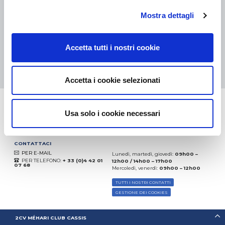
eKomi
THE FEEDBACK
Mostra dettagli
COMPANY
Eccellente:
4.5
/
5
Accetta tutti i nostri cookie
09.08.2026
DI PIÙ
Basato sui
37904 recensioni
(dal 2018)
Accetta i cookie selezionati
Usa solo i cookie necessari
CONTATTACI
PER E-MAIL
Lunedì, martedì, giovedì:
09h00 –
PER TELEFONO:
+ 33 (0)4 42 01
12h00 / 14h00 – 17h00
07 68
Mercoledì, venerdì:
09h00 – 12h00
TUTTI I NOSTRI CONTATTI
GESTIONE DEI COOKIES
2CV MÉHARI CLUB CASSIS