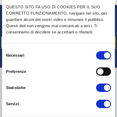
QUESTO SITO FA USO DI COOKIES PER IL SUO
CORRETTO FUNZIONAMENTO, navigare nel sito, per
NEWSLETTER
guardare alcuni dei nostri video e misurare il pubblico.
Iscriviti per ricevere gratuitamente
Questi dati non vengono mai comunicati a terzi. Ti
le nostre offerte promozionali e le novità sui prodotti
consentiamo di decidere se accettarli o rifiutarli.
Selezione
Necessari
del
consenso
Preferenze
CONSEGNA
Statistiche
COLLI DI PICCOLE DIMENSIONI:
COLLISSIMO, TNT, DPD
-
COLLI DI GRANDI DIMENSIONI:
TNT, GÉODIS, FRANCE
Servizi
EXPRESS, DPD