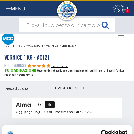
MENU
0
0
Pagina iniziale
>
ACCESSORI
>
VERNICE
>
VERNICE
>
VERNICE 1 KG - AC121
Rif : 1600033
1 recensione
Questo articolo è realizzato su ordinazione o disponibile presso i nostri fornitori.
SU ORDINAZIONE
Può essere spedito presto
Prezzo al pubblico
169.90 €
IVA incl.
3x
4x
Oggi paghi
45,80 €
poi 3 rate mensili di
42,47 €
QUANTITÀ