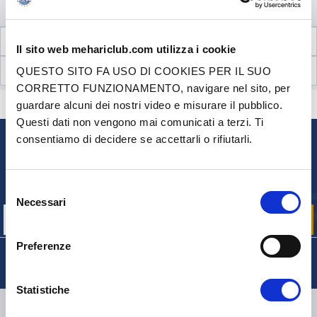
AGGIUNGI AL CARRELLO
INFORMAZIONI TECNICHE
Il sito web mehariclub.com utilizza i cookie
RECENSIONI CLIENTI (1)
QUESTO SITO FA USO DI COOKIES PER IL SUO
CORRETTO FUNZIONAMENTO, navigare nel sito, per
CONTATTACI
guardare alcuni dei nostri video e misurare il pubblico.
HAI DELLE DOMANDE? BISOGNO DI AIUTO?
Questi dati non vengono mai comunicati a terzi. Ti
consentiamo di decidere se accettarli o rifiutarli.
NEWSLETTER
Iscriviti per ricevere gratuitamente
le nostre offerte promozionali e le novità sui prodotti
Selezione
Necessari
del
consenso
Preferenze
Statistiche
CONSEGNA