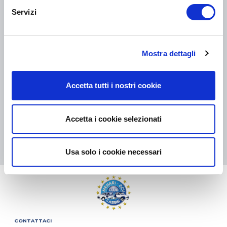
Servizi
COLLI DI PICCOLE DIMENSIONI:
COLLISSIMO, TNT, DPD
-
COLLI DI GRANDI DIMENSIONI:
TNT, GÉODIS, FRANCE
Mostra dettagli
EXPRESS, DPD
eKomi
Accetta tutti i nostri cookie
THE FEEDBACK
COMPANY
Accetta i cookie selezionati
Eccellente:
4.5
/
5
06.08.2026
DI PIÙ
Basato sui
37828 recensioni
Usa solo i cookie necessari
(dal 2018)
CONTATTACI