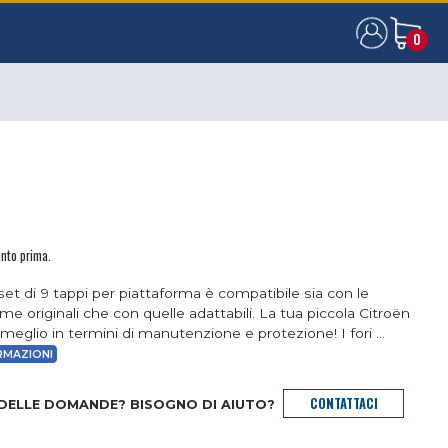
0
0
anto prima.
et di 9 tappi per piattaforma è compatibile sia con le
me originali che con quelle adattabili. La tua piccola Citroën
 meglio in termini di manutenzione e protezione! I fori ...
RMAZIONI
CONTATTACI
 DELLE DOMANDE? BISOGNO DI AIUTO?