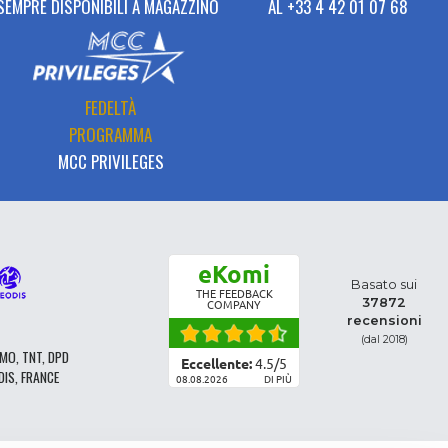
SEMPRE DISPONIBILI A MAGAZZINO
AL +33 4 42 01 07 68
FEDELTÀ
PROGRAMMA
MCC PRIVILEGES
eKomi
Basato sui
THE FEEDBACK
37872
COMPANY
recensioni
(dal 2018)
MO, TNT, DPD
Eccellente:
4.5
/
5
DIS, FRANCE
08.08.2026
DI PIÙ