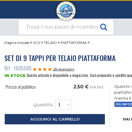
Pagina iniziale
>
2CV
>
TELAIO
>
PIATTAFORMA
>
SET DI 9 TAPPI PER TELAIO PIATTAFORMA
Rif : 1605500
28 recensioni
Questo articolo è disponibile a magazzino. Sarà preparato e spedito qu
IN STOCK
Prezzo al pubblico
2.50 €
Questo s
IVA incl.
piattafor
merita il
PIÙ INFO
QUANTITÀ
HAI
AGGIUNGI AL CARRELLO