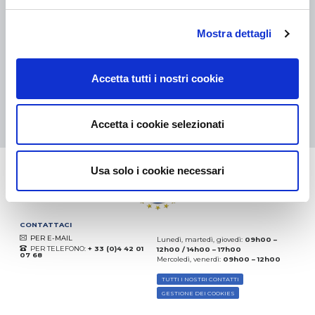
eKomi
Mostra dettagli
THE FEEDBACK
COMPANY
Accetta tutti i nostri cookie
Eccellente:
4.5
/
5
07.08.2026
DI PIÙ
Basato sui
37850 recensioni
Accetta i cookie selezionati
(dal 2018)
Usa solo i cookie necessari
CONTATTACI
PER E-MAIL
Lunedì, martedì, giovedì:
09h00 –
PER TELEFONO:
+ 33 (0)4 42 01
12h00 / 14h00 – 17h00
07 68
Mercoledì, venerdì:
09h00 – 12h00
TUTTI I NOSTRI CONTATTI
GESTIONE DEI COOKIES