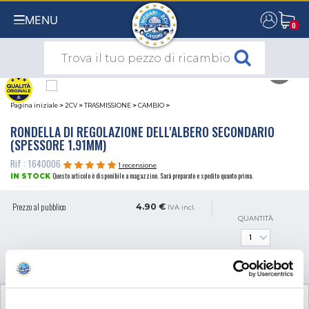
MENU
0
0
Pagina iniziale
>
2CV
>
TRASMISSIONE
>
CAMBIO
>
RONDELLA DI REGOLAZIONE DELL'ALBERO SECONDARIO
(SPESSORE 1.91MM)
Rif : 1640006
1 recensione
Questo articolo è disponibile a magazzino. Sarà preparato e spedito quanto prima.
IN STOCK
Prezzo al pubblico
4.90 €
IVA incl.
QUANTITÀ
AGGIUNGI AL CARRELLO
RECENSIONI CLIENTI (1)