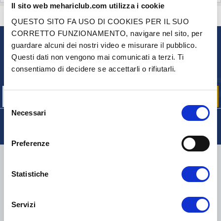
Il sito web mehariclub.com utilizza i cookie
CONTATTACI
HAI DELLE DOMANDE? BISOGNO DI AIUTO?
QUESTO SITO FA USO DI COOKIES PER IL SUO
CORRETTO FUNZIONAMENTO, navigare nel sito, per
guardare alcuni dei nostri video e misurare il pubblico.
NEWSLETTER
Questi dati non vengono mai comunicati a terzi. Ti
Iscriviti per ricevere gratuitamente
consentiamo di decidere se accettarli o rifiutarli.
le nostre offerte promozionali e le novità sui prodotti
Selezione
Necessari
del
consenso
Preferenze
CONSEGNA
Statistiche
Servizi
COLLI DI PICCOLE DIMENSIONI:
COLLISSIMO, TNT, DPD
-
COLLI DI GRANDI DIMENSIONI:
TNT, GÉODIS, FRANCE
EXPRESS, DPD