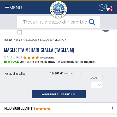
MENU
0
0
Pagina iniziale
>
ACCESSORI
>
NEGOZIO
>
VESTITO
>
MAGLIETTA MEHARI GIALLA (TAGLIA M)
Rif : 1791407
1 recensione
Questo articolo è disponibile a magazzino. Sarà preparato e spedito quanto prima.
IN STOCK
Prezzo al pubblico
19.90 €
IVA incl.
QUANTITÀ
AGGIUNGI AL CARRELLO
RECENSIONI CLIENTI (1)