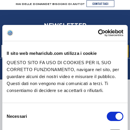
CONTATTACI
HAI DELLE DOMANDE? BISOGNO DI AIUTO?
NEWSLETTER
Iscriviti per ricevere gratuitamente
le nostre offerte promozionali e le novità sui prodotti
Il sito web mehariclub.com utilizza i cookie
QUESTO SITO FA USO DI COOKIES PER IL SUO
CORRETTO FUNZIONAMENTO, navigare nel sito, per
guardare alcuni dei nostri video e misurare il pubblico.
Questi dati non vengono mai comunicati a terzi. Ti
CONSEGNA
consentiamo di decidere se accettarli o rifiutarli.
Selezione
Necessari
del
COLLI DI PICCOLE DIMENSIONI:
COLLISSIMO, TNT, DPD
-
COLLI DI GRANDI DIMENSIONI:
TNT, GÉODIS, FRANCE
EXPRESS, DPD
consenso