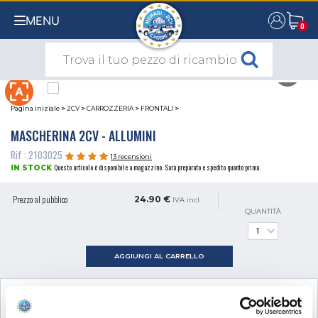
MENU
0
0
Pagina iniziale
>
2CV
>
CARROZZERIA
>
FRONTALI
>
MASCHERINA 2CV - ALLUMINI
Rif : 2103025
13 recensioni
Questo articolo è disponibile a magazzino. Sarà preparato e spedito quanto prima.
IN STOCK
Prezzo al pubblico
24.90 €
IVA incl.
QUANTITÀ
AGGIUNGI AL CARRELLO
VISUALIZZA IL PRODOTTO COMPLEMENTARE
NECESSARIO AL MONTAGGIO