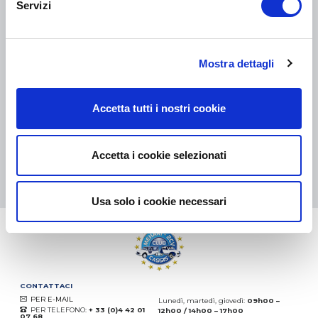
Servizi
COLLI DI PICCOLE DIMENSIONI:
COLLISSIMO, TNT, DPD
-
COLLI DI GRANDI DIMENSIONI:
TNT, GÉODIS, FRANCE
EXPRESS, DPD
Mostra dettagli
eKomi
THE FEEDBACK
Accetta tutti i nostri cookie
COMPANY
Eccellente:
4.5
/
5
Accetta i cookie selezionati
07.08.2026
DI PIÙ
Basato sui
37850 recensioni
(dal 2018)
Usa solo i cookie necessari
CONTATTACI
PER E-MAIL
Lunedì, martedì, giovedì:
09h00 –
PER TELEFONO:
+ 33 (0)4 42 01
12h00 / 14h00 – 17h00
07 68