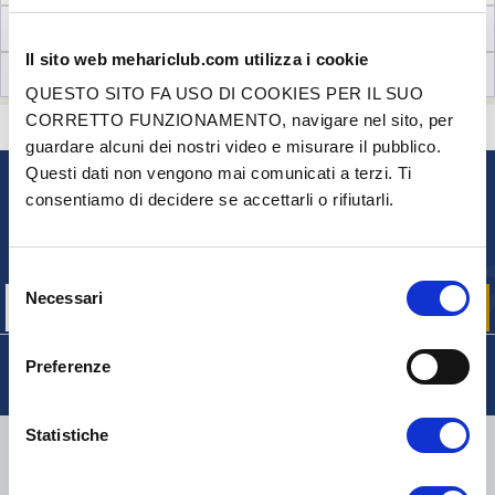
INFORMAZIONI TECNICHE
Il sito web mehariclub.com utilizza i cookie
RECENSIONI CLIENTI (13)
QUESTO SITO FA USO DI COOKIES PER IL SUO
CORRETTO FUNZIONAMENTO, navigare nel sito, per
CONTATTACI
HAI DELLE DOMANDE? BISOGNO DI AIUTO?
guardare alcuni dei nostri video e misurare il pubblico.
Questi dati non vengono mai comunicati a terzi. Ti
consentiamo di decidere se accettarli o rifiutarli.
NEWSLETTER
Iscriviti per ricevere gratuitamente
le nostre offerte promozionali e le novità sui prodotti
Selezione
Necessari
del
consenso
Preferenze
Statistiche
CONSEGNA