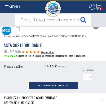
MENU
0
0
Pagina iniziale
>
2CV
>
CARROZZERIA
>
LAMIERATI E COFANO POSTERIORE
>
ASTA SOSTEGNO BAULE
Rif : 2202010
18 recensioni
Questo articolo è disponibile a magazzino. Sarà preparato e spedito quanto prima.
IN STOCK
Prezzo al pubblico
14.90 €
IVA incl.
QUANTITÀ
AGGIUNGI AL CARRELLO
VISUALIZZA IL PRODOTTO COMPLEMENTARE
NECESSARIO AL MONTAGGIO