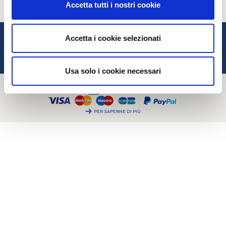
Accetta tutti i nostri cookie
GESTIONE DEI COOKIES
2CV MÉHARI CLUB CASSIS
Accetta i cookie selezionati
PER LA TUA ASSISTENZA
A PROPOSITO DI
Usa solo i cookie necessari
PER SAPERNE DI PIÙ