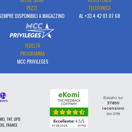
PEZZI
TELEFONICA
SEMPRE DISPONIBILI A MAGAZZINO
AL +33 4 42 01 07 68
FEDELTÀ
PROGRAMMA
MCC PRIVILEGES
eKomi
Basato sui
THE FEEDBACK
37850
COMPANY
recensioni
(dal 2018)
MO, TNT, DPD
Eccellente:
4.5
/
5
DIS, FRANCE
07.08.2026
DI PIÙ