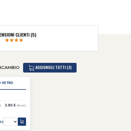
NSIONI CLIENTI (5)
AGGIUNGILI TUTTI (3)
RICAMBIO
IO VETRO
o
3.90 €
IVA incl.
TO