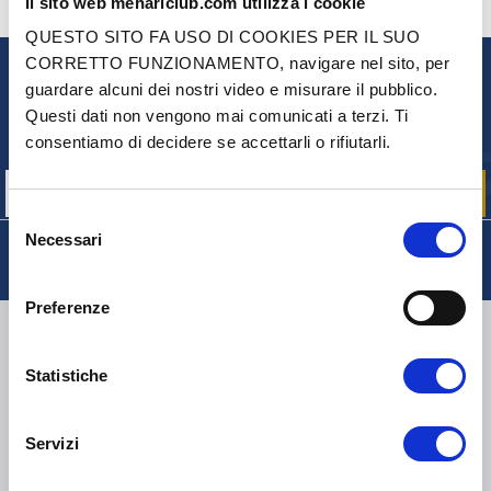
Il sito web mehariclub.com utilizza i cookie
CONTATTACI
HAI DELLE DOMANDE? BISOGNO DI AIUTO?
QUESTO SITO FA USO DI COOKIES PER IL SUO
CORRETTO FUNZIONAMENTO, navigare nel sito, per
guardare alcuni dei nostri video e misurare il pubblico.
NEWSLETTER
Questi dati non vengono mai comunicati a terzi. Ti
Iscriviti per ricevere gratuitamente
consentiamo di decidere se accettarli o rifiutarli.
le nostre offerte promozionali e le novità sui prodotti
Selezione
Necessari
del
consenso
Preferenze
CONSEGNA
Statistiche
Servizi
COLLI DI PICCOLE DIMENSIONI:
COLLISSIMO, TNT, DPD
-
COLLI DI GRANDI DIMENSIONI:
TNT, GÉODIS, FRANCE
EXPRESS, DPD