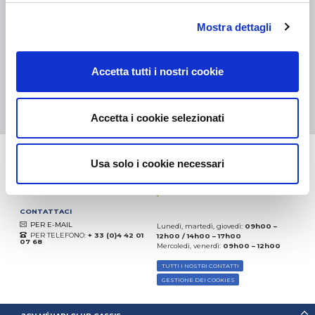
eKomi
Mostra dettagli
THE FEEDBACK
COMPANY
Accetta tutti i nostri cookie
Eccellente:
4.5
/
5
05.08.2026
DI PIÙ
Basato sui
37828 recensioni
Accetta i cookie selezionati
(dal 2018)
Usa solo i cookie necessari
CONTATTACI
PER E-MAIL
Lunedì, martedì, giovedì:
09h00 –
PER TELEFONO:
+ 33 (0)4 42 01
12h00 / 14h00 – 17h00
07 68
Mercoledì, venerdì:
09h00 – 12h00
TUTTI I NOSTRI CONTATTI
GESTIONE DEI COOKIES