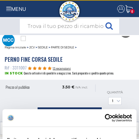
MENU
0
0
Pagina iniziale
>
2CV
>
SEDILE
>
PARTE DI SEDILE
>
PERNO FINE CORSA SEDILE
Rif : 3311007
13 recensioni
Questo articolo è disponibile a magazzino. Sarà preparato e spedito quanto prima.
IN STOCK
Prezzo al pubblico
3.50 €
IVA incl.
QUANTITÀ
AGGIUNGI AL CARRELLO
RECENSIONI CLIENTI (13)