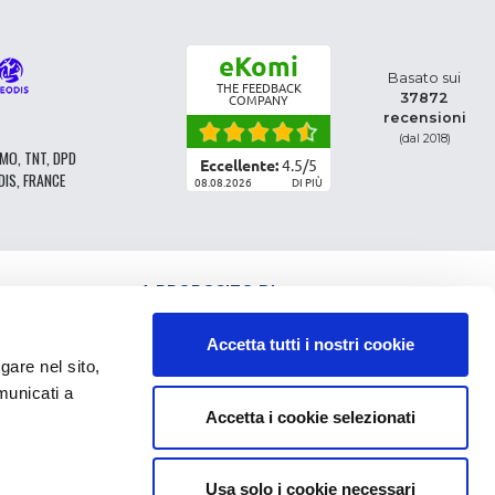
eKomi
Basato sui
THE FEEDBACK
37872
COMPANY
recensioni
(dal 2018)
MO, TNT, DPD
Eccellente:
4.5
/
5
DIS, FRANCE
08.08.2026
DI PIÙ
A PROPOSITO DI
CLASSIFICAZIONE DEI RICAMBI
CONDIZIONI GENERALI DI VENDITA
Accetta tutti i nostri cookie
CGV - CLIENTI PROFESSIONISTI
e nel sito,
NOTE LEGALI
municati a
FAQ
Accetta i cookie selezionati
DATI PERSONALI E COOKIE
RESTITUZIONE DELL'ORDINE
SPESE DI CONSEGNA
PAGAMENTO
Usa solo i cookie necessari