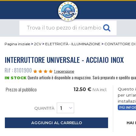
Pagina iniziale
>
2CV
>
ELETTRICITÀ - ILLUMINAZIONE
>
CONTATTORE DI
INTERRUTTORE UNIVERSALE - ACCIAIO INOX
Rif : 8101900
1 recensione
Questo articolo è disponibile a magazzino. Sarà preparato e spedito qu
IN STOCK
Prezzo al pubblico
12.50 €
Questo i
IVA incl.
per un'a
installaz
PIÙ INFO
QUANTITÀ
HAI
AGGIUNGI AL CARRELLO