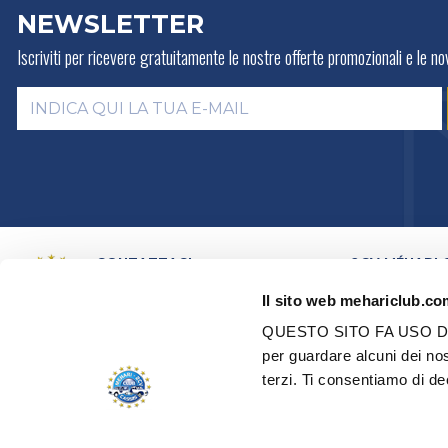
NEWSLETTER
Iscriviti per ricevere gratuitamente
le nostre offerte promozionali e le nov
CONTATTACI
2CV MÉHARI 
LA STORIA
PER E-MAIL
Il sito web mehariclub.com
ATTIVITÀ
PER TELEFONO:
+ 33 (0)4 42
01 07 68
PRESENTAZION
QUESTO SITO FA USO DI
DISTRIBUTORI
Lunedì, martedì, giovedì:
09h00 –
per guardare alcuni dei no
RETE DEI CENT
12h00 / 14h00 – 17h00
terzi. Ti consentiamo di deci
CERTIFICAZION
Mercoledì, venerdì:
09h00 –
RESTAURO - RI
12h00
VEICOLI D'OCC
EDEN ELETTRIC
TUTTI I NOSTRI CONTATTI