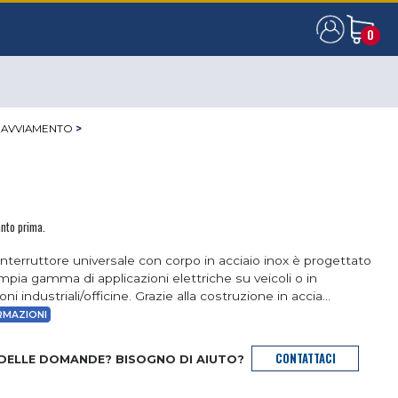
0
0
 AVVIAMENTO
>
anto prima.
nterruttore universale con corpo in acciaio inox è progettato
mpia gamma di applicazioni elettriche su veicoli o in
ioni industriali/officine. Grazie alla costruzione in accia...
RMAZIONI
CONTATTACI
 DELLE DOMANDE? BISOGNO DI AIUTO?