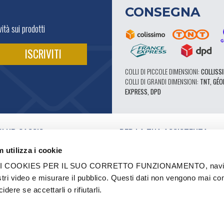
CONSEGNA
ità sui prodotti
COLLI DI PICCOLE DIMENSIONI:
COLLISSI
COLLI DI GRANDI DIMENSIONI:
TNT, GÉO
EXPRESS, DPD
CLUB CASSIS
PER LA TUA ASSISTENZA
I NOSTRI VANTAGGI PRO
 utilizza i cookie
SERVIZIO ASSISTENZA
E VIDEO
CATALOGO
 COOKIES PER IL SUO CORRETTO FUNZIONAMENTO, navigar
FORUM TECNICO DI ESPERTI
stri video e misurare il pubblico. Questi dati non vengono mai co
RI AUTORIZZATI
RICAMBI 602 - ALTE PRESTAZIONI
dere se accettarli o rifiutarli.
I E MARCHI
PNEUMATICI MICHELIN CLASSICI
STRUTTURAZIONE
RICAMBI ORIGINALI
ASIONE
CONSIGLI TECNICI
A