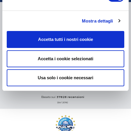
CONSEGNA
Mostra dettagli
Accetta tutti i nostri cookie
COLLI DI PICCOLE DIMENSIONI:
COLLISSIMO, TNT, DPD
-
COLLI DI GRANDI DIMENSIONI:
TNT, GÉODIS, FRANCE
EXPRESS, DPD
eKomi
Accetta i cookie selezionati
THE FEEDBACK
COMPANY
Usa solo i cookie necessari
Eccellente:
4.5
/
5
06.08.2026
DI PIÙ
Basato sui
37828 recensioni
(dal 2018)