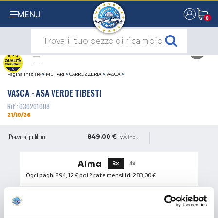
MENU
0
0
Pagina iniziale
>
MEHARI
>
CARROZZERIA
>
VASCA
>
VASCA - ASA VERDE TIBESTI
Rif : 030201008
21/10/26
Prezzo al pubblico
849.00 €
IVA incl.
3x
4x
Oggi paghi
294,12 €
poi 2 rate mensili di
283,00 €
QUANTITÀ
AGGIUNGI AL CARRELLO