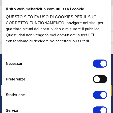
Il sito web mehariclub.com utilizza i cookie
VEDI I
2
PRODOTTI COMPLEMENTARI
NECESSARI AL MONTAGGIO
QUESTO SITO FA USO DI COOKIES PER IL SUO
CORRETTO FUNZIONAMENTO, navigare nel sito, per
INFORMAZIONI TECNICHE
guardare alcuni dei nostri video e misurare il pubblico.
Questi dati non vengono mai comunicati a terzi. Ti
RECENSIONI CLIENTI (0)
consentiamo di decidere se accettarli o rifiutarli.
CONTATTACI
HAI DELLE DOMANDE? BISOGNO DI AIUTO?
Selezione
Necessari
del
NEWSLETTER
consenso
Iscriviti per ricevere gratuitamente
le nostre offerte promozionali e le novità sui prodotti
Preferenze
Statistiche
Servizi