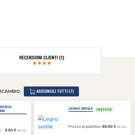
RECENSIONI CLIENTI (1)
AGGIUNGILI TUTTI (7)
RICAMBIO
PPORTO
LEGNO SEDILE
IN STOCK
ARI
Prezzo al pubblico
89.90 €
IVA incl.
o
9.90 €
IVA incl.