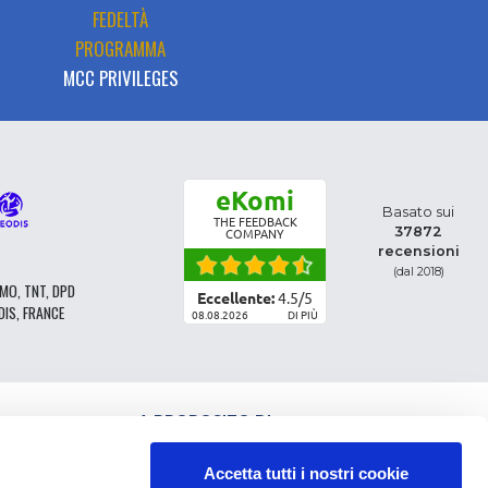
FEDELTÀ
PROGRAMMA
MCC PRIVILEGES
eKomi
Basato sui
THE FEEDBACK
37872
COMPANY
recensioni
(dal 2018)
MO, TNT, DPD
Eccellente:
4.5
/
5
DIS, FRANCE
08.08.2026
DI PIÙ
A PROPOSITO DI
CLASSIFICAZIONE DEI RICAMBI
CONDIZIONI GENERALI DI VENDITA
Accetta tutti i nostri cookie
CGV - CLIENTI PROFESSIONISTI