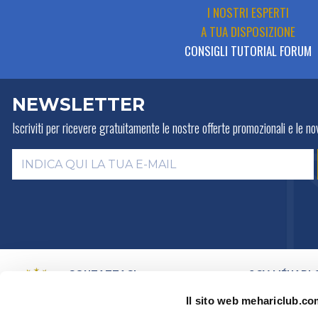
I NOSTRI ESPERTI
A TUA DISPOSIZIONE
CONSIGLI TUTORIAL FORUM
NEWSLETTER
Iscriviti per ricevere gratuitamente
le nostre offerte promozionali e le nov
CONTATTACI
2CV MÉHARI 
LA STORIA
PER E-MAIL
Il sito web mehariclub.com
ATTIVITÀ
PER TELEFONO:
+ 33 (0)4 42
01 07 68
PRESENTAZION