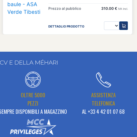
Prezzo al pubblico
310.00 €
IVA incl.
DETTAGLIO PRODOTTO
2CV E DELLA MÉHARI
OLTRE 5000
ASSISTENZA
PEZZI
TELEFONICA
SEMPRE DISPONIBILI A MAGAZZINO
AL +33 4 42 01 07 68