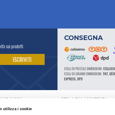
CONSEGNA
ità sui prodotti
COLLI DI PICCOLE DIMENSIONI:
COLLISSI
COLLI DI GRANDI DIMENSIONI:
TNT, GÉO
EXPRESS, DPD
CLUB CASSIS
PER LA TUA ASSISTENZA
I NOSTRI VANTAGGI PRO
 utilizza i cookie
SERVIZIO ASSISTENZA
E VIDEO
CATALOGO