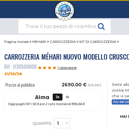
Pagina iniziale
>
MEHARI
>
CARROZZERIA
>
KIT DI CARROZZERIA
>
CARROZZERIA MÉHARI NUOVO MODELLO CRUSCOT
Rif : 030500008
1 recensione
21/10/26
Prezzo al pubblico
2690.00 €
Siete al
IVA incl.
vostra M
che vi s
3x
4x
PIÙ INFO
Oggi paghi
931,92 €
poi 2 rate mensili di
896,66 €
HAI
QUANTITÀ