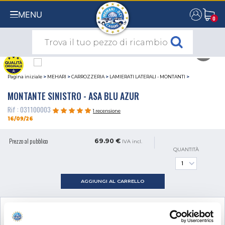
MENU
0
0
Pagina iniziale
>
MEHARI
>
CARROZZERIA
>
LAMIERATI LATERALI - MONTANTI
>
MONTANTE SINISTRO - ASA BLU AZUR
Rif : 031100003
1 recensione
16/09/26
Prezzo al pubblico
69.90 €
IVA incl.
QUANTITÀ
AGGIUNGI AL CARRELLO
VEDI I
2
PRODOTTI COMPLEMENTARI
NECESSARI AL MONTAGGIO