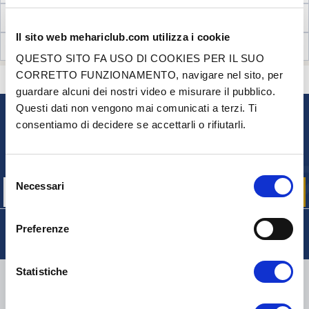
INFORMAZIONI TECNICHE
Il sito web mehariclub.com utilizza i cookie
RECENSIONI CLIENTI (1)
QUESTO SITO FA USO DI COOKIES PER IL SUO
CORRETTO FUNZIONAMENTO, navigare nel sito, per
CONTATTACI
HAI DELLE DOMANDE? BISOGNO DI AIUTO?
guardare alcuni dei nostri video e misurare il pubblico.
Questi dati non vengono mai comunicati a terzi. Ti
consentiamo di decidere se accettarli o rifiutarli.
NEWSLETTER
Iscriviti per ricevere gratuitamente
le nostre offerte promozionali e le novità sui prodotti
Selezione
Necessari
del
consenso
Preferenze
Statistiche
CONSEGNA