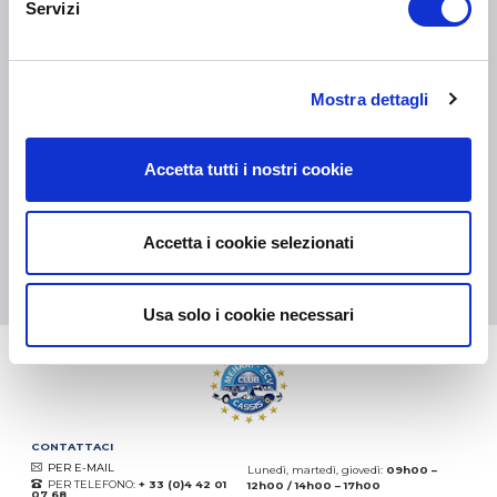
Servizi
COLLI DI PICCOLE DIMENSIONI:
COLLISSIMO, TNT, DPD
-
COLLI DI GRANDI DIMENSIONI:
TNT, GÉODIS, FRANCE
EXPRESS, DPD
Mostra dettagli
eKomi
THE FEEDBACK
Accetta tutti i nostri cookie
COMPANY
Eccellente:
4.5
/
5
Accetta i cookie selezionati
08.08.2026
DI PIÙ
Basato sui
37872 recensioni
(dal 2018)
Usa solo i cookie necessari
CONTATTACI
PER E-MAIL
Lunedì, martedì, giovedì:
09h00 –
PER TELEFONO:
+ 33 (0)4 42 01
12h00 / 14h00 – 17h00
07 68