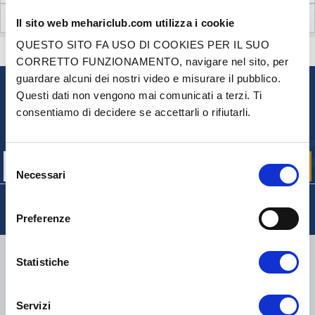
RECENSIONI CLIENTI (2)
Il sito web mehariclub.com utilizza i cookie
QUESTO SITO FA USO DI COOKIES PER IL SUO
CONTATTACI
HAI DELLE DOMANDE? BISOGNO DI AIUTO?
CORRETTO FUNZIONAMENTO, navigare nel sito, per
guardare alcuni dei nostri video e misurare il pubblico.
Questi dati non vengono mai comunicati a terzi. Ti
NEWSLETTER
consentiamo di decidere se accettarli o rifiutarli.
Iscriviti per ricevere gratuitamente
le nostre offerte promozionali e le novità sui prodotti
Selezione
Necessari
del
consenso
Preferenze
CONSEGNA
Statistiche
Servizi