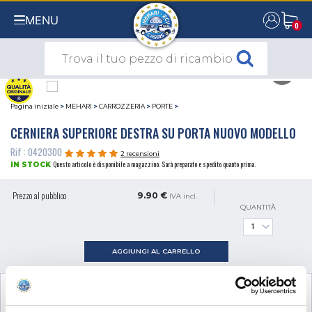
MENU
0
0
Pagina iniziale
>
MEHARI
>
CARROZZERIA
>
PORTE
>
CERNIERA SUPERIORE DESTRA SU PORTA NUOVO MODELLO
Rif : 0420300
2 recensioni
Questo articolo è disponibile a magazzino. Sarà preparato e spedito quanto prima.
IN STOCK
Prezzo al pubblico
9.90 €
IVA incl.
QUANTITÀ
AGGIUNGI AL CARRELLO
VEDI I
2
PRODOTTI COMPLEMENTARI
NECESSARI AL MONTAGGIO