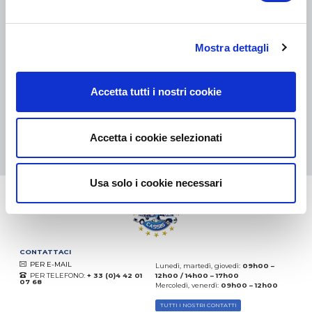
COLLI DI PICCOLE DIMENSIONI:
COLLISSIMO, TNT, DPD
-
COLLI DI GRANDI DIMENSIONI:
TNT, GÉODIS, FRANCE
EXPRESS, DPD
Mostra dettagli
eKomi
THE FEEDBACK
COMPANY
Accetta tutti i nostri cookie
Eccellente:
4.5
/
5
06.08.2026
DI PIÙ
Accetta i cookie selezionati
Basato sui
37828 recensioni
(dal 2018)
Usa solo i cookie necessari
CONTATTACI
PER E-MAIL
Lunedì, martedì, giovedì:
09h00 –
PER TELEFONO:
+ 33 (0)4 42 01
12h00 / 14h00 – 17h00
07 68
Mercoledì, venerdì:
09h00 – 12h00
TUTTI I NOSTRI CONTATTI