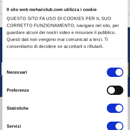
RECENSIONI CLIENTI (18)
Il sito web mehariclub.com utilizza i cookie
QUESTO SITO FA USO DI COOKIES PER IL SUO
CONTATTACI
HAI DELLE DOMANDE? BISOGNO DI AIUTO?
CORRETTO FUNZIONAMENTO, navigare nel sito, per
guardare alcuni dei nostri video e misurare il pubblico.
Questi dati non vengono mai comunicati a terzi. Ti
NEWSLETTER
consentiamo di decidere se accettarli o rifiutarli.
Iscriviti per ricevere gratuitamente
le nostre offerte promozionali e le novità sui prodotti
Selezione
Necessari
del
consenso
Preferenze
CONSEGNA
Statistiche
Servizi