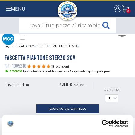
MENU
0
0
Pagina iniziale
>
2CV
>
STERZO
>
PIANTONE STERZO
>
FASCETTA PIANTONE STERZO 2CV
Rif : 1005210
18 recensioni
Questo articolo è disponibile a magazzino. Sarà preparato e spedito quanto prima.
IN STOCK
Prezzo al pubblico
4.90 €
IVA incl.
QUANTITÀ
AGGIUNGI AL CARRELLO
VISUALIZZA IL PRODOTTO COMPLEMENTARE
NECESSARIO AL MONTAGGIO