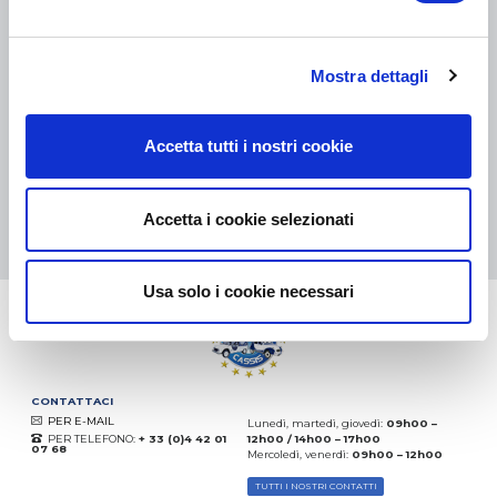
COLLI DI PICCOLE DIMENSIONI:
COLLISSIMO, TNT, DPD
-
COLLI DI GRANDI DIMENSIONI:
TNT, GÉODIS, FRANCE
EXPRESS, DPD
Mostra dettagli
eKomi
THE FEEDBACK
COMPANY
Accetta tutti i nostri cookie
Eccellente:
4.5
/
5
07.08.2026
DI PIÙ
Accetta i cookie selezionati
Basato sui
37850 recensioni
(dal 2018)
Usa solo i cookie necessari
CONTATTACI
PER E-MAIL
Lunedì, martedì, giovedì:
09h00 –
PER TELEFONO:
+ 33 (0)4 42 01
12h00 / 14h00 – 17h00
07 68
Mercoledì, venerdì:
09h00 – 12h00
TUTTI I NOSTRI CONTATTI