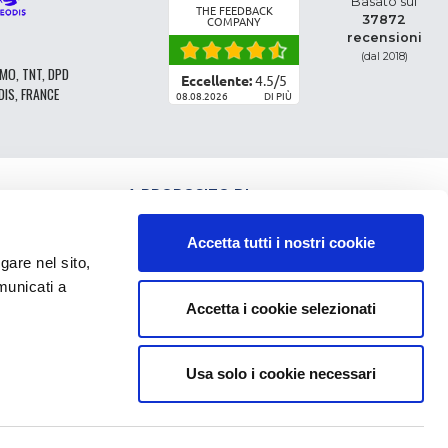
Basato sui
THE FEEDBACK
37872
COMPANY
recensioni
(dal 2018)
MO, TNT, DPD
Eccellente:
4.5
/
5
DIS, FRANCE
08.08.2026
DI PIÙ
A PROPOSITO DI
CLASSIFICAZIONE DEI RICAMBI
CONDIZIONI GENERALI DI VENDITA
Accetta tutti i nostri cookie
CGV - CLIENTI PROFESSIONISTI
e nel sito,
NOTE LEGALI
municati a
FAQ
Accetta i cookie selezionati
DATI PERSONALI E COOKIE
RESTITUZIONE DELL'ORDINE
SPESE DI CONSEGNA
PAGAMENTO
Usa solo i cookie necessari