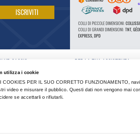
COLLI DI PICCOLE DIMENSIONI:
COLLISSI
COLLI DI GRANDI DIMENSIONI:
TNT, GÉO
EXPRESS, DPD
CLUB CASSIS
PER LA TUA ASSISTENZA
I NOSTRI VANTAGGI PRO
 utilizza i cookie
SERVIZIO ASSISTENZA
E VIDEO
CATALOGO
 COOKIES PER IL SUO CORRETTO FUNZIONAMENTO, navigar
FORUM TECNICO DI ESPERTI
stri video e misurare il pubblico. Questi dati non vengono mai co
RI AUTORIZZATI
RICAMBI 602 - ALTE PRESTAZIONI
dere se accettarli o rifiutarli.
I E MARCHI
PNEUMATICI MICHELIN CLASSICI
STRUTTURAZIONE
RICAMBI ORIGINALI
ASIONE
CONSIGLI TECNICI
A