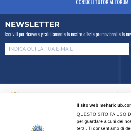
CONSIGLI TUTORIAL FORUM
NEWSLETTER
Iscriviti per ricevere gratuitamente
le nostre offerte promozionali e le nov
CONTATTACI
2CV MÉHARI 
LA STORIA
PER E-MAIL
Il sito web mehariclub.com
ATTIVITÀ
PER TELEFONO:
+ 33 (0)4 42
01 07 68
PRESENTAZION
QUESTO SITO FA USO DI
DISTRIBUTORI
Lunedì, martedì, giovedì:
09h00 –
per guardare alcuni dei no
RETE DEI CENT
12h00 / 14h00 – 17h00
terzi. Ti consentiamo di deci
CERTIFICAZION
Mercoledì, venerdì:
09h00 –