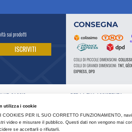
CONSEGNA
ità sui prodotti
COLLI DI PICCOLE DIMENSIONI:
COLLISSI
COLLI DI GRANDI DIMENSIONI:
TNT, GÉO
EXPRESS, DPD
CLUB CASSIS
PER LA TUA ASSISTENZA
I NOSTRI VANTAGGI PRO
 utilizza i cookie
SERVIZIO ASSISTENZA
E VIDEO
CATALOGO
 COOKIES PER IL SUO CORRETTO FUNZIONAMENTO, navigar
FORUM TECNICO DI ESPERTI
stri video e misurare il pubblico. Questi dati non vengono mai co
RI AUTORIZZATI
RICAMBI 602 - ALTE PRESTAZIONI
dere se accettarli o rifiutarli.
I E MARCHI
PNEUMATICI MICHELIN CLASSICI