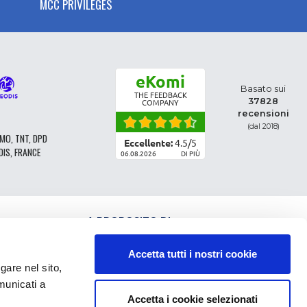
MCC PRIVILEGES
eKomi
Basato sui
THE FEEDBACK
37828
COMPANY
recensioni
(dal 2018)
MO, TNT, DPD
Eccellente:
4.5
/
5
DIS, FRANCE
06.08.2026
DI PIÙ
A PROPOSITO DI
CLASSIFICAZIONE DEI RICAMBI
CONDIZIONI GENERALI DI VENDITA
Accetta tutti i nostri cookie
CGV - CLIENTI PROFESSIONISTI
e nel sito,
NOTE LEGALI
municati a
FAQ
Accetta i cookie selezionati
DATI PERSONALI E COOKIE