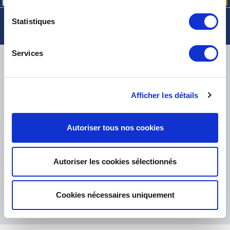
Statistiques
Services
LIVRAISON
Afficher les détails
PETITS COLIS :
COLISSIMO, TNT RELAIS, DPD
-
GROS COLIS :
TNT, GÉODIS, FRANCE EXPRESS, DPD
Autoriser tous nos cookies
eKomi
THE FEEDBACK
COMPANY
Autoriser les cookies sélectionnés
Excellent:
4.5
/
5
06.08.2026
PLUS
Cookies nécessaires uniquement
Basé sur
37828 avis
(depuis 2018)