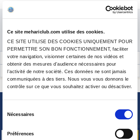
Cet article est en stock. Il sera préparé et expédié dans les meilleurs délais.
EN STOCK
Prix
1.90 €
TTC
QUANTITÉ
Ce site mehariclub.com utilise des cookies.
CE SITE UTILISE DES COOKIES UNIQUEMENT POUR
AJOUTER AU PANIER
PERMETTRE SON BON FONCTIONNEMENT, faciliter
votre navigation, visionner certaines de nos vidéos et
INFORMATIONS TECHNIQUES
obtenir des mesures d'audience nécessaires pour
AVIS CLIENTS (4)
l'activité de notre société. Ces données ne sont jamais
communiquées à des tiers. Nous vous vous donnons le
CONTACTEZ-NOUS
contrôle sur ce que vous souhaitez activer ou désactiver.
UNE QUESTION ? BESOIN D 'AIDE ?
NEWSLETTER
Sélection
Nécessaires
du
Inscrivez-vous pour recevoir gratuitement
nos offres promos et actualités produits
consentement
Préférences