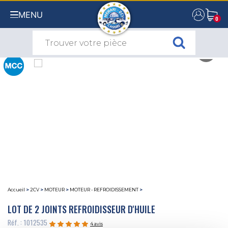
MENU
0
0
Accueil
>
2CV
>
MOTEUR
>
MOTEUR - REFROIDISSEMENT
>
LOT DE 2 JOINTS REFROIDISSEUR D'HUILE
Réf. : 1012535
4 avis