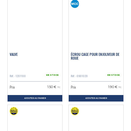
VALVE
ÉCROU CAGE POUR ENJOLIVEUR DE
ROUE
Réf. : 1201100
Réf. : 0901020
EN STOCK
EN STOCK
Prix
Prix
1.50 €
1.90 €
TTC
TTC
AJOUTER AU PANIER
AJOUTER AU PANIER