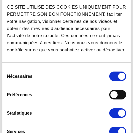
AJOUTER AU PANIER
AJOUTER AU PANIER
CE SITE UTILISE DES COOKIES UNIQUEMENT POUR
PERMETTRE SON BON FONCTIONNEMENT, faciliter
votre navigation, visionner certaines de nos vidéos et
obtenir des mesures d'audience nécessaires pour
l'activité de notre société. Ces données ne sont jamais
communiquées à des tiers. Nous vous vous donnons le
contrôle sur ce que vous souhaitez activer ou désactiver.
ECROU DE ROUE JANTE SPORT
LOT DE 4 BOUCHONS DE VALVE
Sélection
AVEC LOGO CITROËN - MÉTAL
CHROMÉ
Nécessaires
du
consentement
Réf. : 1200517
Réf. : 1201110
EN STOCK
EN STOCK
Préférences
Prix
Prix
3.90 €
8.90 €
TTC
TTC
Statistiques
AJOUTER AU PANIER
AJOUTER AU PANIER
Services