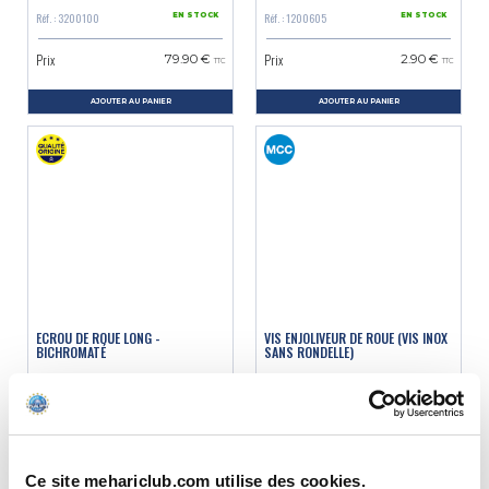
Réf. : 3200100
Réf. : 1200605
EN STOCK
EN STOCK
Prix
Prix
79.90 €
2.90 €
TTC
TTC
AJOUTER AU PANIER
AJOUTER AU PANIER
ECROU DE ROUE LONG -
VIS ENJOLIVEUR DE ROUE (VIS INOX
BICHROMATÉ
SANS RONDELLE)
Réf. : 1200606
Réf. : 0901026
EN STOCK
EN STOCK
Prix
Prix
2.90 €
3.50 €
TTC
TTC
Ce site mehariclub.com utilise des cookies.