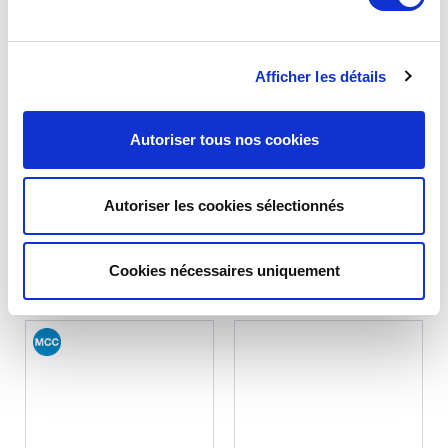
Afficher les détails
Autoriser tous nos cookies
LOT DE 4 BOUCHONS DE VALVE
CACHE ÉCROU DE ROUE (12 PIÈCES)
AVEC LOGO CITROËN – MÉTAL NOIR
Autoriser les cookies sélectionnés
Réf. : 1201111
Réf. : 1200610
EN STOCK
EN STOCK
Prix
Prix
8.90 €
9.90 €
TTC
TTC
Cookies nécessaires uniquement
AJOUTER AU PANIER
AJOUTER AU PANIER