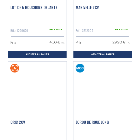
LOT DE 5 BOUCHONS DE JANTE
MANIVELLE 2CV
Réf. : 1200620
Réf. : 3212002
EN STOCK
EN STOCK
Prix
Prix
4.50 €
29.90 €
TTC
TTC
AJOUTER AU PANIER
AJOUTER AU PANIER
CRIC 2CV
ÉCROU DE ROUE LONG