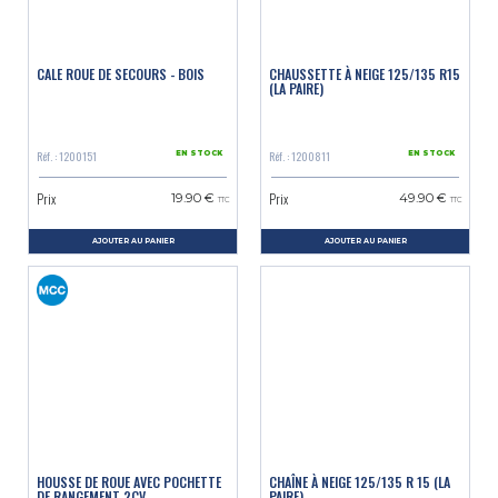
CALE ROUE DE SECOURS - BOIS
CHAUSSETTE À NEIGE 125/135 R15
(LA PAIRE)
Réf. : 1200151
Réf. : 1200811
EN STOCK
EN STOCK
Prix
Prix
19.90 €
49.90 €
TTC
TTC
AJOUTER AU PANIER
AJOUTER AU PANIER
HOUSSE DE ROUE AVEC POCHETTE
CHAÎNE À NEIGE 125/135 R 15 (LA
DE RANGEMENT 2CV
PAIRE)