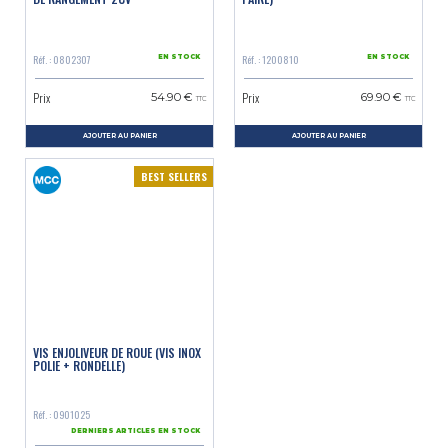
Réf. : 0802307
Réf. : 1200810
EN STOCK
EN STOCK
Prix
Prix
54.90 €
69.90 €
TTC
TTC
AJOUTER AU PANIER
AJOUTER AU PANIER
BEST SELLERS
VIS ENJOLIVEUR DE ROUE (VIS INOX
POLIE + RONDELLE)
Réf. : 0901025
DERNIERS ARTICLES EN STOCK