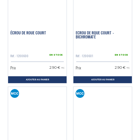
ÉCROU DE ROUE COURT
ECROU DE ROUE COURT -
BICHROMATÉ
Réf. : 1200600
Réf. : 1200601
EN STOCK
EN STOCK
Prix
Prix
2.90 €
2.90 €
TTC
TTC
AJOUTER AU PANIER
AJOUTER AU PANIER