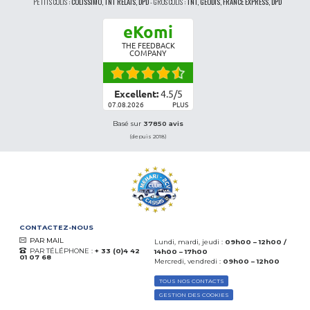
PETITS COLIS :
COLISSIMO, TNT RELAIS, DPD
-
GROS COLIS :
TNT, GÉODIS, FRANCE EXPRESS, DPD
eKomi
THE FEEDBACK
COMPANY
Excellent:
4.5
/
5
07.08.2026
PLUS
Basé sur
37850 avis
(depuis 2018)
CONTACTEZ-NOUS
PAR MAIL
Lundi, mardi, jeudi :
09h00 – 12h00 /
PAR TÉLÉPHONE :
+ 33 (0)4 42
14h00 – 17h00
01 07 68
Mercredi, vendredi :
09h00 – 12h00
TOUS NOS CONTACTS
GESTION DES COOKIES