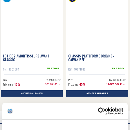
LOT DE 2 AMORTISSEURS AVANT
CHÂSSIS PLATEFORME ORIGINE -
CLASSIC
GALVANISÉE
Réf. : 1007504
Réf. : 10071010
EN STOCK
EN STOCK
Prix
Prix
79.90 €
1650.00 €
TTC
TTC
Prix promo
-15%
Prix promo
-15%
67.92 €
1402.50 €
TTC
TTC
AJOUTER AU PANIER
AJOUTER AU PANIER
CHASSIS DE DYANE