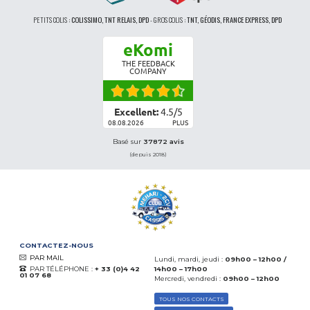
PETITS COLIS :
COLISSIMO, TNT RELAIS, DPD
-
GROS COLIS :
TNT, GÉODIS, FRANCE EXPRESS, DPD
eKomi
THE FEEDBACK
COMPANY
Excellent:
4.5
/
5
08.08.2026
PLUS
Basé sur
37872 avis
(depuis 2018)
CONTACTEZ-NOUS
PAR MAIL
Lundi, mardi, jeudi :
09h00 – 12h00 /
PAR TÉLÉPHONE :
+ 33 (0)4 42
14h00 – 17h00
01 07 68
Mercredi, vendredi :
09h00 – 12h00
TOUS NOS CONTACTS