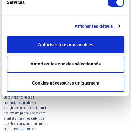
ensemble mousse, bouchons et
composants des trains avant et
Services
cales.
des trains arrière Dyane, vous
retrouverez : trains avant rénovés,
trains arrière rénovés, traverses
train avant, vis train avant, vis
Afficher les détails
train arrière...
Autoriser tous nos cookies
POT DE SUSPENSION
Pots de suspension pour Citroën
2CV, Méhari et Dyane sur notre
Autoriser les cookies sélectionnés
boutique Internet. Le 2CV
MEHARI CLUB CASSIS, spécialiste
de pièces et accessoires pour
Dyane, propose un catalogue
Cookies nécessaires uniquement
complet de références dédiées
aux suspensions de la Dyane.
Découvrez nos pots de
suspension adaptables et
d'origine, nos coupelles internes,
nos ressorts pot de suspensions
avant et arrière, nos carters de
pots de suspension, bouchons de
carter, ressorts, tirants de