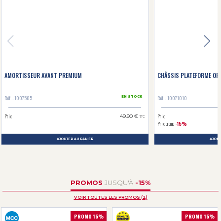
AMORTISSEUR AVANT PREMIUM
CHÂSSIS PLATEFORME ORIG
Réf. : 1007505
Réf. : 10071010
EN STOCK
Prix
Prix
49.90 €
TTC
Prix promo
-15%
AJOUTER AU PANIER
AJOUT
PROMOS
JUSQU'À
-15%
VOIR TOUTES LES PROMOS (2)
PROMO 15%
PROMO 15%