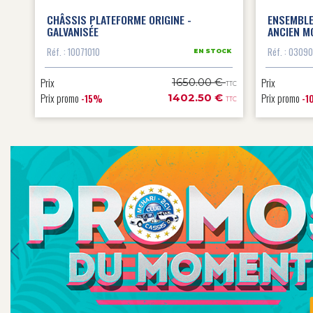
IC
CHÂSSIS PLATEFORME ORIGINE -
ENSEMBLE
GALVANISÉE
ANCIEN MO
OCK
Réf. : 10071010
Réf. : 0309
EN STOCK
€
TTC
Prix
Prix
1650.00 €
€
TTC
TTC
Prix promo
Prix promo
1402.50 €
-15%
-1
TTC