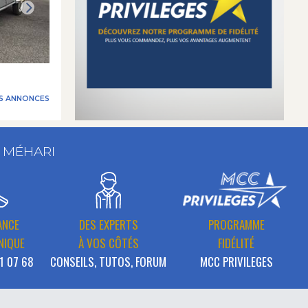
ES ANNONCES
T MÉHARI
ANCE
DES EXPERTS
PROGRAMME
NIQUE
À VOS CÔTÉS
FIDÉLITÉ
1 07 68
CONSEILS, TUTOS, FORUM
MCC PRIVILEGES