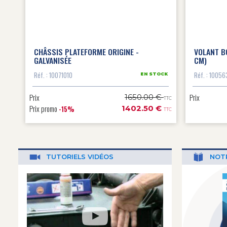
CHÂSSIS PLATEFORME ORIGINE -
VOLANT BO
GALVANISÉE
CM)
Réf. : 10071010
Réf. : 10056
EN STOCK
Prix
Prix
1650.00 €
TTC
Prix promo
1402.50 €
-15%
TTC
TUTORIELS
VIDÉOS
NOT