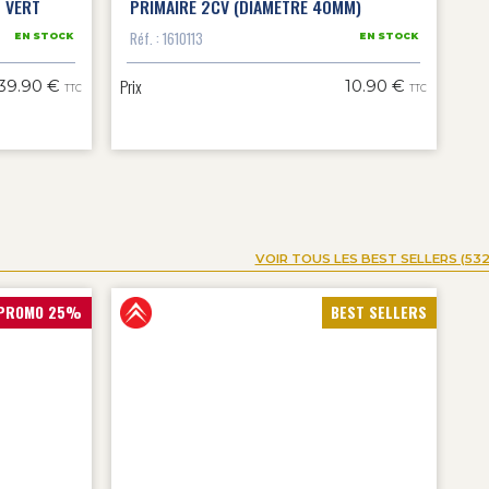
 VERT
PRIMAIRE 2CV (DIAMÈTRE 40MM)
Réf. : 1610113
EN STOCK
EN STOCK
Prix
39.90 €
10.90 €
TTC
TTC
VOIR TOUS LES BEST SELLERS (532
PROMO 25%
BEST SELLERS