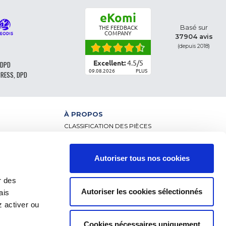
eKomi
Basé sur
THE FEEDBACK
COMPANY
37904 avis
(depuis 2018)
Excellent:
4.5
/
5
 DPD
09.08.2026
PLUS
PRESS, DPD
À PROPOS
CLASSIFICATION DES PIÈCES
CGV - CLIENTS PARTICULIERS
CGV – CLIENTS PROFESSIONNELS
MENTIONS LÉGALES
Autoriser tous nos cookies
NCE
FAQ
DONNÉES PERSONNELLES ET COOKIES
r des
RETOUR DE COMMANDE
Autoriser les cookies sélectionnés
ais
FRAIS DE LIVRAISON
RÈGLEMENT
 activer ou
Cookies nécessaires uniquement