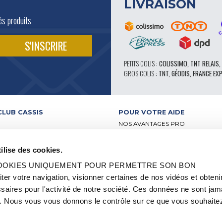
LIVRAISON
és produits
PETITS COLIS :
COLISSIMO, TNT RELAIS,
GROS COLIS :
TNT, GÉODIS, FRANCE EX
CLUB CASSIS
POUR VOTRE AIDE
NOS AVANTAGES PRO
SERVICE APRÈS-VENTE
 VIDÉO
CATALOGUE
ilise des cookies.
ATELIERS
FORUM TECHNIQUE D’EXPERTS
BUTEURS
PIÈCES 602 – HAUTE PERFORMA
 COOKIES UNIQUEMENT POUR PERMETTRE SON BON
-RELAIS
PNEUS MICHELIN CLASSIQUE
 votre navigation, visionner certaines de nos vidéos et obteni
S ET LABELS
PIÈCES ORIGINE
aires pour l'activité de notre société. Ces données ne sont jam
2CV ET MÉHARI
CONSEILS TECHNIQUES
OCCASION
 Nous vous vous donnons le contrôle sur ce que vous souhaitez
QUE
OI ET STAGE