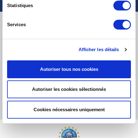
Statistiques
LIVRAISON
Services
Afficher les détails
PETITS COLIS :
COLISSIMO, TNT RELAIS, DPD
-
GROS COLIS :
TNT, GÉODIS, FRANCE EXPRESS, DPD
eKomi
Autoriser tous nos cookies
THE FEEDBACK
COMPANY
Autoriser les cookies sélectionnés
Excellent:
4.5
/
5
08.08.2026
PLUS
Basé sur
37872 avis
Cookies nécessaires uniquement
(depuis 2018)