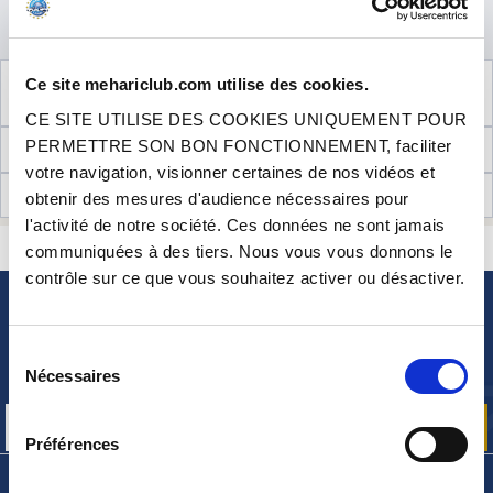
AJOUTER AU PANIER
VOIR LES
4
PRODUITS COMPLÉMENTAIRES
Ce site mehariclub.com utilise des cookies.
NÉCESSAIRES AU MONTAGE
CE SITE UTILISE DES COOKIES UNIQUEMENT POUR
PERMETTRE SON BON FONCTIONNEMENT, faciliter
INFORMATIONS TECHNIQUES
votre navigation, visionner certaines de nos vidéos et
AVIS CLIENTS (7)
obtenir des mesures d'audience nécessaires pour
l'activité de notre société. Ces données ne sont jamais
CONTACTEZ-NOUS
communiquées à des tiers. Nous vous vous donnons le
UNE QUESTION ? BESOIN D 'AIDE ?
contrôle sur ce que vous souhaitez activer ou désactiver.
NEWSLETTER
Sélection
Inscrivez-vous pour recevoir gratuitement
Nécessaires
nos offres promos et actualités produits
du
consentement
Préférences