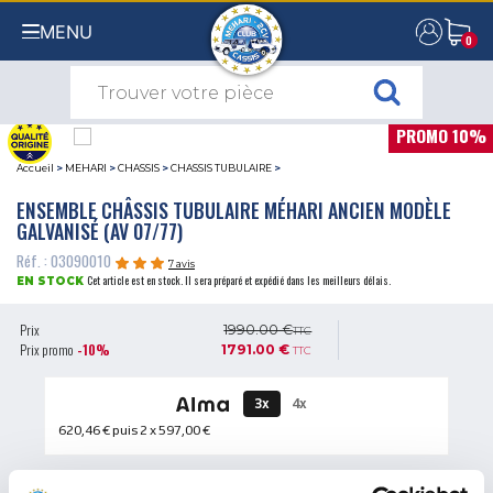
MENU
0
0
PROMO 10%
Accueil
>
MEHARI
>
CHASSIS
>
CHASSIS TUBULAIRE
>
ENSEMBLE CHÂSSIS TUBULAIRE MÉHARI ANCIEN MODÈLE
GALVANISÉ (AV 07/77)
Réf. : 03090010
7 avis
Cet article est en stock. Il sera préparé et expédié dans les meilleurs délais.
EN STOCK
Prix
1990.00 €
TTC
Prix promo
-10%
1791.00 €
TTC
3x
4x
620,46 €
puis 2 x
597,00 €
QUANTITÉ