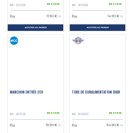
Réf. : 1011520
Réf. : 3011630
EN STOCK
EN STOCK
Prix
Prix
11.90 €
14.90 €
TTC
TTC
AJOUTER AU PANIER
AJOUTER AU PANIER
MANCHON ENTRÉE 2CV
TUBE DE SURALIMENTATION D'AIR
Réf. : 3011720
Réf. : 1820432
EN STOCK
EN STOCK
Prix
Prix
19.90 €
94.90 €
TTC
TTC