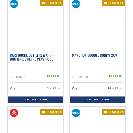
BEST SELLERS
BEST SELLERS
CARTOUCHE DE FILTRE À AIR -
MANCHON DOUBLE CORPS 2CV
BOITIER DE FILTRE PLASTIQUE
Réf. : 1011710
Réf. : 3011730
EN STOCK
EN STOCK
Prix
Prix
15.90 €
19.90 €
TTC
TTC
AJOUTER AU PANIER
AJOUTER AU PANIER
BEST SELLERS
BEST SELLERS