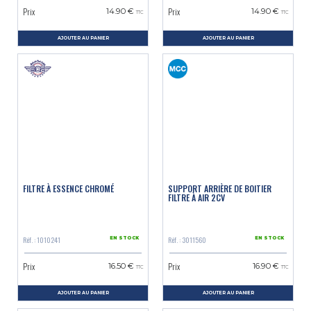
Prix
Prix
14.90 €
14.90 €
TTC
TTC
AJOUTER AU PANIER
AJOUTER AU PANIER
FILTRE À ESSENCE CHROMÉ
SUPPORT ARRIÈRE DE BOITIER
FILTRE À AIR 2CV
Réf. : 1010241
Réf. : 3011560
EN STOCK
EN STOCK
Prix
Prix
16.50 €
16.90 €
TTC
TTC
AJOUTER AU PANIER
AJOUTER AU PANIER