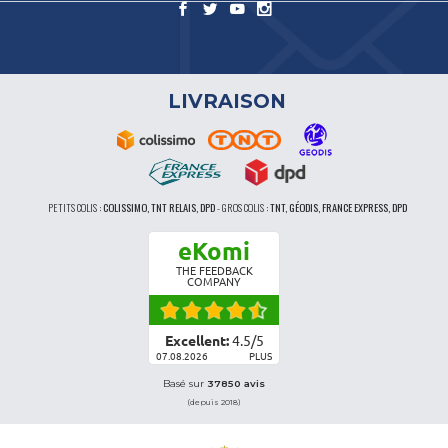
LIVRAISON
PETITS COLIS :
COLISSIMO, TNT RELAIS, DPD
-
GROS COLIS :
TNT, GÉODIS, FRANCE EXPRESS, DPD
eKomi
THE FEEDBACK
COMPANY
Excellent:
4.5
/
5
07.08.2026
PLUS
Basé sur
37850 avis
(depuis 2018)