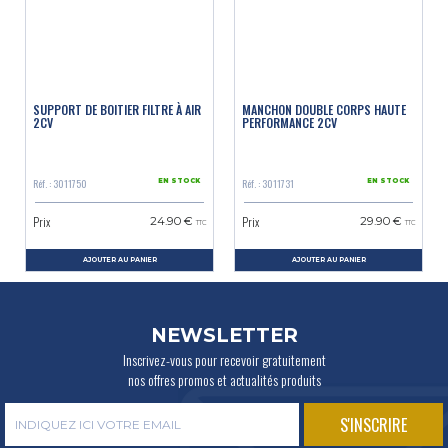
SUPPORT DE BOITIER FILTRE À AIR
MANCHON DOUBLE CORPS HAUTE
2CV
PERFORMANCE 2CV
Réf. : 3011750
Réf. : 3011731
EN STOCK
EN STOCK
Prix
Prix
24.90 €
29.90 €
TTC
TTC
AJOUTER AU PANIER
AJOUTER AU PANIER
NEWSLETTER
Inscrivez-vous pour recevoir gratuitement
nos offres promos et actualités produits