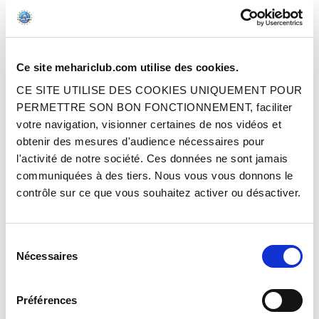
Ce site mehariclub.com utilise des cookies.
CE SITE UTILISE DES COOKIES UNIQUEMENT POUR
DURITE DE RENIFLARD
DURITE INFÉRIEURE DE RENIFLARD
PERMETTRE SON BON FONCTIONNEMENT, faciliter
(7.5MMX5MM)
votre navigation, visionner certaines de nos vidéos et
obtenir des mesures d'audience nécessaires pour
l'activité de notre société. Ces données ne sont jamais
Réf. : 1011742
Réf. : 1011550
EN STOCK
EN STOCK
communiquées à des tiers. Nous vous vous donnons le
Prix
Prix
1.90 €
2.50 €
TTC
TTC
contrôle sur ce que vous souhaitez activer ou désactiver.
AJOUTER AU PANIER
AJOUTER AU PANIER
Sélection
Nécessaires
du
consentement
Préférences