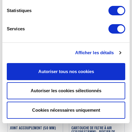
Statistiques
ÉCROU À OREILLE DE BOITIER FILTRE
MOUSSE DE FILTRE À AIR - BOITIER
DOUBLE PETIT MODÈLE
DE FILTRE MÉTALLIQUE
Services
Réf. : 1011512
Réf. : 1011521
EN STOCK
EN STOCK
Afficher les détails
Prix
Prix
4.90 €
4.90 €
TTC
TTC
AJOUTER AU PANIER
AJOUTER AU PANIER
Autoriser tous nos cookies
Autoriser les cookies sélectionnés
Cookies nécessaires uniquement
JOINT ACCOUPLEMENT (50 MM)
CARTOUCHE DE FILTRE À AIR
(135X95X78MM) - BOITIER DE