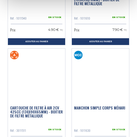
FILTRE MÉTALLIQUE
Réf. : 1011540
Réf. : 1011610
EN STOCK
EN STOCK
Prix
Prix
4.90 €
7.90 €
TTC
TTC
AJOUTER AU PANIER
AJOUTER AU PANIER
CARTOUCHE DE FILTRE À AIR 2CV
MANCHON SIMPLE CORPS MÉHARI
425CC (130X90X65MM) - BOITIER
DE FILTRE MÉTALLIQUE
Réf. : 3011511
Réf. : 1011630
EN STOCK
EN STOCK