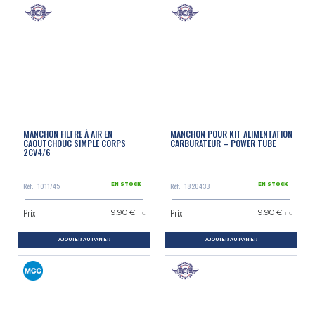
MANCHON FILTRE À AIR EN
MANCHON POUR KIT ALIMENTATION
CAOUTCHOUC SIMPLE CORPS
CARBURATEUR – POWER TUBE
2CV4/6
Réf. : 1011745
Réf. : 1820433
EN STOCK
EN STOCK
Prix
Prix
19.90 €
19.90 €
TTC
TTC
AJOUTER AU PANIER
AJOUTER AU PANIER