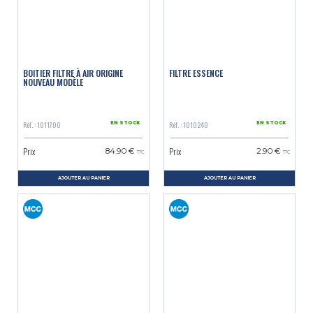
BOITIER FILTRE À AIR ORIGINE
FILTRE ESSENCE
NOUVEAU MODÈLE
Réf. : 1011700
Réf. : 1010240
EN STOCK
EN STOCK
Prix
Prix
84.90 €
2.90 €
TTC
TTC
AJOUTER AU PANIER
AJOUTER AU PANIER