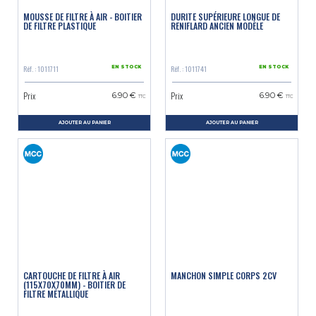
MOUSSE DE FILTRE À AIR - BOITIER
DURITE SUPÉRIEURE LONGUE DE
DE FILTRE PLASTIQUE
RENIFLARD ANCIEN MODÈLE
Réf. : 1011711
Réf. : 1011741
EN STOCK
EN STOCK
Prix
Prix
6.90 €
6.90 €
TTC
TTC
AJOUTER AU PANIER
AJOUTER AU PANIER
CARTOUCHE DE FILTRE À AIR
MANCHON SIMPLE CORPS 2CV
(115X70X70MM) - BOITIER DE
FILTRE MÉTALLIQUE