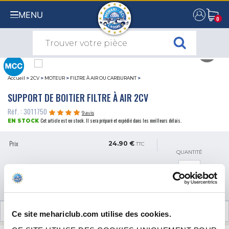
MENU
0
0
Accueil
>
2CV
>
MOTEUR
>
FILTRE À AIR OU CARBURANT
>
SUPPORT DE BOITIER FILTRE À AIR 2CV
Réf. : 3011750
9 avis
Cet article est en stock. Il sera préparé et expédié dans les meilleurs délais.
EN STOCK
Prix
24.90 €
TTC
QUANTITÉ
AJOUTER AU PANIER
AVIS CLIENTS (9)
Ce site mehariclub.com utilise des cookies.