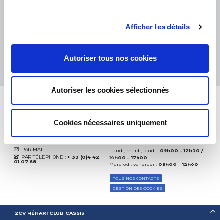
eKomi
THE FEEDBACK
COMPANY
Afficher les détails
Excellent:
4.5
/
5
09.08.2026
PLUS
Autoriser tous nos cookies
Basé sur
37904 avis
(depuis 2018)
Autoriser les cookies sélectionnés
Cookies nécessaires uniquement
CONTACTEZ-NOUS
PAR MAIL
Lundi, mardi, jeudi :
09h00 – 12h00 /
PAR TÉLÉPHONE :
+ 33 (0)4 42
14h00 – 17h00
01 07 68
Mercredi, vendredi :
09h00 – 12h00
TOUS NOS CONTACTS
GESTION DES COOKIES
2CV MÉHARI CLUB CASSIS