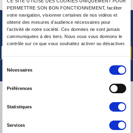
CE SITE UTILISE DES COOKIES UNIQUEMENT POUR
CONTACTEZ-NOUS
UNE QUESTION ? BESOIN D 'AIDE ?
PERMETTRE SON BON FONCTIONNEMENT, faciliter
votre navigation, visionner certaines de nos vidéos et
obtenir des mesures d'audience nécessaires pour
NEWSLETTER
l'activité de notre société. Ces données ne sont jamais
Inscrivez-vous pour recevoir gratuitement
communiquées à des tiers. Nous vous vous donnons le
nos offres promos et actualités produits
contrôle sur ce que vous souhaitez activer ou désactiver.
Sélection
Nécessaires
du
consentement
Préférences
LIVRAISON
Statistiques
PETITS COLIS :
COLISSIMO, TNT RELAIS, DPD
-
GROS COLIS :
TNT, GÉODIS, FRANCE EXPRESS, DPD
Services