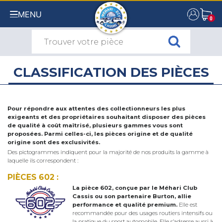
MENU
0
0
CLASSIFICATION DES PIÈCES
Pour répondre aux attentes des collectionneurs les plus
exigeants et des propriétaires souhaitant disposer des pièces
de qualité à coût maîtrisé, plusieurs gammes vous sont
proposées. Parmi celles-ci, les pièces origine et de qualité
origine sont des exclusivités.
Des pictogrammes indiquent pour la majorité de nos produits la gamme à
laquelle ils correspondent :
PIÈCES 602 :
La pièce 602, conçue par le Méhari Club
Cassis ou son partenaire Burton, allie
performance et qualité premium.
Elle est
recommandée pour des usages routiers intensifs ou
la pratique du sport automobile. Elle s’adresse aussi à