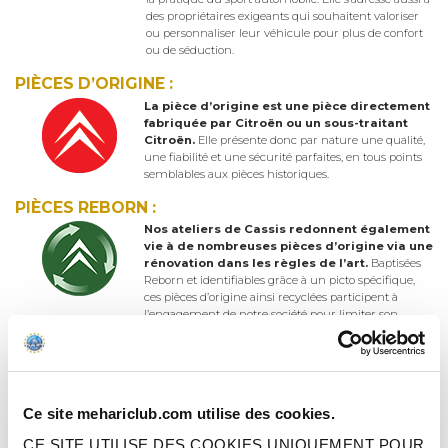
des propriétaires exigeants qui souhaitent valoriser
ou personnaliser leur véhicule pour plus de confort
ou de séduction.
PIÈCES D’ORIGINE :
La pièce d’origine est une pièce directement
fabriquée par Citroën ou un sous-traitant
Citroën.
Elle présente donc par nature une qualité,
une fiabilité et une sécurité parfaites, en tous points
semblables aux pièces historiques.
PIÈCES REBORN :
Nos ateliers de Cassis redonnent également
vie à de nombreuses pièces d’origine via une
rénovation dans les règles de l’art.
Baptisées
Reborn et identifiables grâce à un picto spécifique,
ces pièces d’origine ainsi recyclées participent à
l’engagement de notre société pour limiter son
impact environnemental.
PIÈCES QUALITÉ D’ORIGINE :
Exclusivité du 2CV Méhari Club Cassis, la
pièce qualité d’origine est une pièce
Ce site mehariclub.com utilise des cookies.
produite dans le plus strict respect du cahier
des charges et de la tradition Citroën.
Elle est
CE SITE UTILISE DES COOKIES UNIQUEMENT POUR