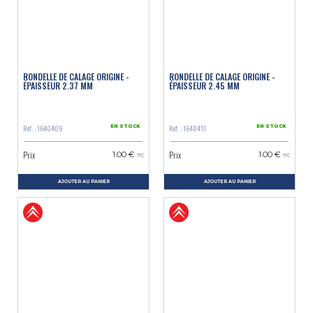
RONDELLE DE CALAGE ORIGINE -
RONDELLE DE CALAGE ORIGINE -
ÉPAISSEUR 2.37 MM
ÉPAISSEUR 2.45 MM
Réf. : 1640409
Réf. : 1640411
EN STOCK
EN STOCK
Prix
Prix
1.00 €
1.00 €
TTC
TTC
AJOUTER AU PANIER
AJOUTER AU PANIER