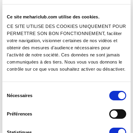
Ce site mehariclub.com utilise des cookies.
AIGUILLE
BILLE DE VERROU AXE DE
FOURCHETTE ORIGINE
CE SITE UTILISE DES COOKIES UNIQUEMENT POUR
PERMETTRE SON BON FONCTIONNEMENT, faciliter
votre navigation, visionner certaines de nos vidéos et
Réf. : 1013829
Réf. : 1013924
EN STOCK
EN STOCK
obtenir des mesures d'audience nécessaires pour
Prix
Prix
1.00 €
1.00 €
l'activité de notre société. Ces données ne sont jamais
TTC
TTC
communiquées à des tiers. Nous vous vous donnons le
AJOUTER AU PANIER
AJOUTER AU PANIER
contrôle sur ce que vous souhaitez activer ou désactiver.
Sélection
Nécessaires
du
consentement
Préférences
RONDELLE DE CALAGE ORIGINE -
RONDELLE CALAGE DE PLANÉTAIRE
Statistiques
ÉPAISSEUR 1.35 MM
ORIGINE - ÉPAISSEUR 1.47MM -