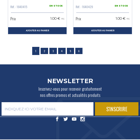
Réf. : 1640415
Réf. : 1640429
EN STOCK
EN STOCK
Prix
Prix
1.00 €
1.00 €
TTC
TTC
AJOUTER AU PANIER
AJOUTER AU PANIER
1
2
3
4
5
6
NEWSLETTER
Inscrivez-vous pour recevoir gratuitement
nos offres promos et actualités produits