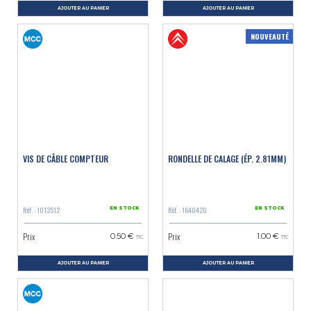
AJOUTER AU PANIER
AJOUTER AU PANIER
NOUVEAUTÉ
VIS DE CÂBLE COMPTEUR
RONDELLE DE CALAGE (ÉP. 2.81MM)
Réf. : 1013512
Réf. : 1640420
EN STOCK
EN STOCK
Prix
Prix
0.50 €
1.00 €
TTC
TTC
AJOUTER AU PANIER
AJOUTER AU PANIER