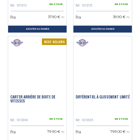
Réf. : 1013713
Réf. : 1013725
EN STOCK
EN STOCK
Prix
Prix
37.90 €
39.90 €
TTC
TTC
AJOUTER AU PANIER
AJOUTER AU PANIER
BEST SELLERS
CARTER ARRIÈRE DE BOITE DE
DIFFÉRENTIEL À GLISSEMENT LIMITÉ
VITESSES
Réf. : 1013004
Réf. : 1013005
EN STOCK
EN STOCK
Prix
Prix
79.90 €
799.00 €
TTC
TTC