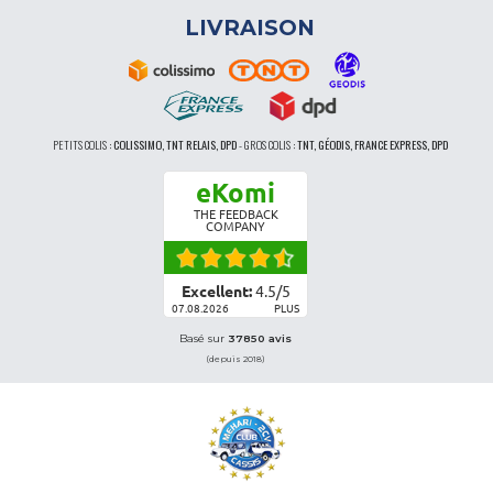
LIVRAISON
PETITS COLIS :
COLISSIMO, TNT RELAIS, DPD
-
GROS COLIS :
TNT, GÉODIS, FRANCE EXPRESS, DPD
eKomi
THE FEEDBACK
COMPANY
Excellent:
4.5
/
5
07.08.2026
PLUS
Basé sur
37850 avis
(depuis 2018)