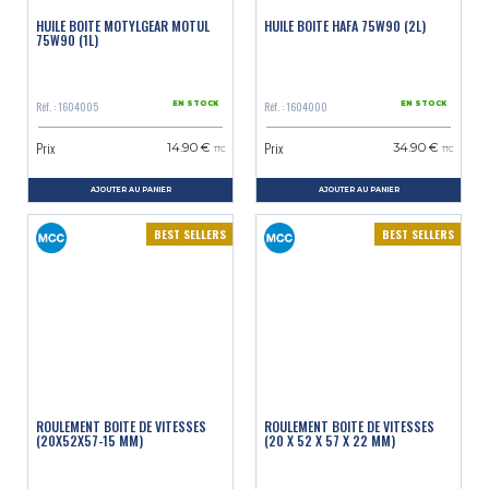
Large disponibilité de pièces neuves dont notre gamme d'origine
Qualité adaptée aux exigences des véhicules anciens
HUILE BOITE MOTYLGEAR MOTUL
HUILE BOITE HAFA 75W90 (2L)
Rénovation possible des boîtes de différentes générations de 2CV
75W90 (1L)
Expertise reconnue et partenariat Citroën
Solution complète pour entretien, réparation et rénovation
Réf. : 1604005
Réf. : 1604000
EN STOCK
EN STOCK
Prix
Prix
14.90 €
34.90 €
TTC
TTC
AJOUTER AU PANIER
AJOUTER AU PANIER
BEST SELLERS
BEST SELLERS
ROULEMENT BOITE DE VITESSES
ROULEMENT BOITE DE VITESSES
(20X52X57-15 MM)
(20 X 52 X 57 X 22 MM)