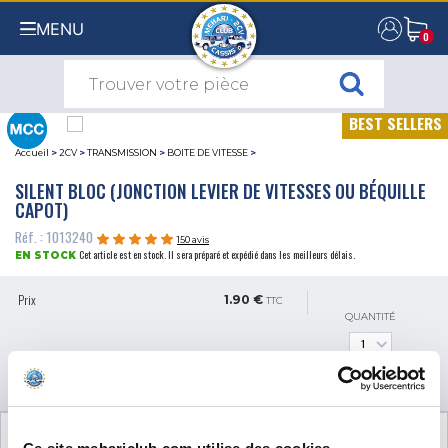
MENU
0
0
BEST SELLERS
Accueil
>
2CV
>
TRANSMISSION
>
BOITE DE VITESSE
>
SILENT BLOC (JONCTION LEVIER DE VITESSES OU BÉQUILLE
CAPOT)
Réf. : 1013240
150 avis
Cet article est en stock. Il sera préparé et expédié dans les meilleurs délais.
EN STOCK
Prix
1.90 €
TTC
QUANTITÉ
AJOUTER AU PANIER
INFORMATIONS TECHNIQUES