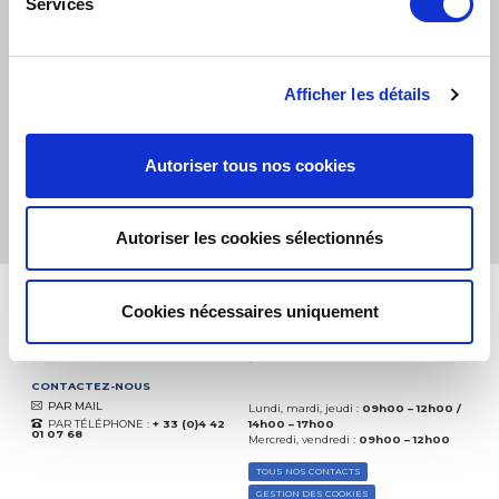
Services
PETITS COLIS :
COLISSIMO, TNT RELAIS, DPD
-
GROS COLIS :
TNT, GÉODIS, FRANCE EXPRESS, DPD
eKomi
Afficher les détails
THE FEEDBACK
COMPANY
Autoriser tous nos cookies
Excellent:
4.5
/
5
09.08.2026
PLUS
Basé sur
37904 avis
Autoriser les cookies sélectionnés
(depuis 2018)
Cookies nécessaires uniquement
CONTACTEZ-NOUS
PAR MAIL
Lundi, mardi, jeudi :
09h00 – 12h00 /
PAR TÉLÉPHONE :
+ 33 (0)4 42
14h00 – 17h00
01 07 68
Mercredi, vendredi :
09h00 – 12h00
TOUS NOS CONTACTS
GESTION DES COOKIES