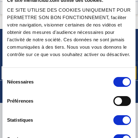
Ce site mehariclub.com utilise des cookies.
AVIS CLIENTS (150)
CE SITE UTILISE DES COOKIES UNIQUEMENT POUR
PERMETTRE SON BON FONCTIONNEMENT, faciliter
CONTACTEZ-NOUS
UNE QUESTION ? BESOIN D 'AIDE ?
votre navigation, visionner certaines de nos vidéos et
obtenir des mesures d'audience nécessaires pour
l'activité de notre société. Ces données ne sont jamais
NEWSLETTER
communiquées à des tiers. Nous vous vous donnons le
Inscrivez-vous pour recevoir gratuitement
contrôle sur ce que vous souhaitez activer ou désactiver.
nos offres promos et actualités produits
Sélection
Nécessaires
du
consentement
Préférences
LIVRAISON
Statistiques