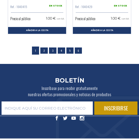
Ref. : 1640415
Ref. : 1640429
EN STOCK
EN STOCK
Precio al público
Precio al público
1.00 €
1.00 €
con IVA
con IVA
AÑADIR A LA CESTA
AÑADIR A LA CESTA
1
2
3
4
5
6
BOLETÍN
Inscríbase para recibir gratuitamente
nuestras ofertas promocionales y noticias de productos