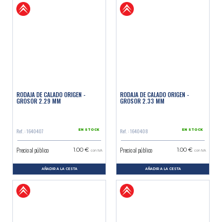
RODAJA DE CALADO ORIGEN -
RODAJA DE CALADO ORIGEN -
GROSOR 2.29 MM
GROSOR 2.33 MM
Ref. : 1640407
Ref. : 1640408
EN STOCK
EN STOCK
Precio al público
Precio al público
1.00 €
1.00 €
con IVA
con IVA
AÑADIR A LA CESTA
AÑADIR A LA CESTA