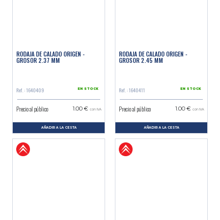
RODAJA DE CALADO ORIGEN -
RODAJA DE CALADO ORIGEN -
GROSOR 2.37 MM
GROSOR 2.45 MM
Ref. : 1640409
Ref. : 1640411
EN STOCK
EN STOCK
Precio al público
Precio al público
1.00 €
1.00 €
con IVA
con IVA
AÑADIR A LA CESTA
AÑADIR A LA CESTA