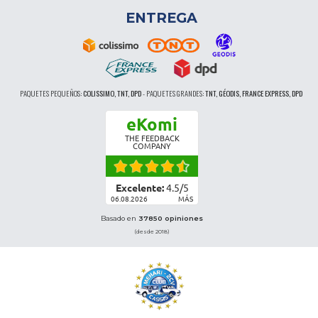
ENTREGA
PAQUETES PEQUEÑOS:
COLISSIMO, TNT, DPD
-
PAQUETES GRANDES:
TNT, GÉODIS, FRANCE EXPRESS, DPD
eKomi
THE FEEDBACK
COMPANY
Excelente:
4.5
/
5
06.08.2026
MÁS
Basado en
37850 opiniones
(desde 2018)