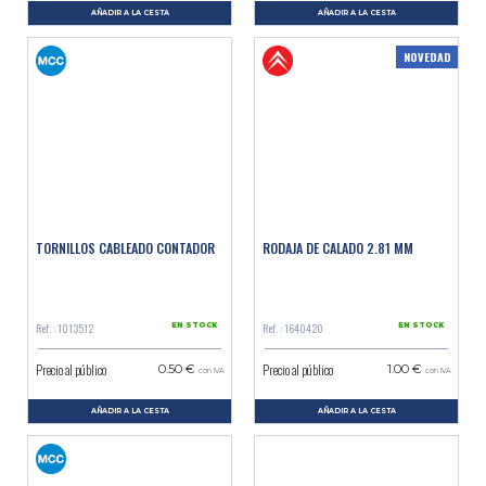
AÑADIR A LA CESTA
AÑADIR A LA CESTA
NOVEDAD
TORNILLOS CABLEADO CONTADOR
RODAJA DE CALADO 2.81 MM
Ref. : 1013512
Ref. : 1640420
EN STOCK
EN STOCK
Precio al público
Precio al público
0.50 €
1.00 €
con IVA
con IVA
AÑADIR A LA CESTA
AÑADIR A LA CESTA