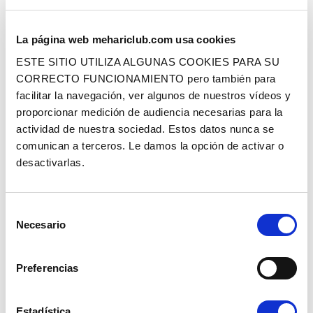
La página web mehariclub.com usa cookies
AGUJA
BOLA DE BLOQUEO DEL EJE DE LA
HORQUILLA ORIGEN
ESTE SITIO UTILIZA ALGUNAS COOKIES PARA SU
CORRECTO FUNCIONAMIENTO pero también para
facilitar la navegación, ver algunos de nuestros vídeos y
Ref. : 1013829
Ref. : 1013924
EN STOCK
EN STOCK
proporcionar medición de audiencia necesarias para la
Precio al público
Precio al público
1.00 €
1.00 €
actividad de nuestra sociedad. Estos datos nunca se
con IVA
con IVA
comunican a terceros. Le damos la opción de activar o
AÑADIR A LA CESTA
AÑADIR A LA CESTA
desactivarlas.
Selección
Necesario
de
consentimiento
Preferencias
RODAJA DE CALADO ORIGEN -
RODAJA DE CALADO PLANETARIA
Estadística
GROSOR 1.35 MM
ORIGEN - GROSOR 1.47 MM -