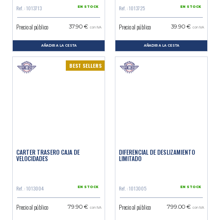
Ref. : 1013713
Ref. : 1013725
EN STOCK
EN STOCK
Precio al público
Precio al público
37.90 €
39.90 €
con IVA
con IVA
AÑADIR A LA CESTA
AÑADIR A LA CESTA
BEST SELLERS
CARTER TRASERO CAJA DE
DIFERENCIAL DE DESLIZAMIENTO
VELOCIDADES
LIMITADO
Ref. : 1013004
Ref. : 1013005
EN STOCK
EN STOCK
Precio al público
Precio al público
79.90 €
799.00 €
con IVA
con IVA