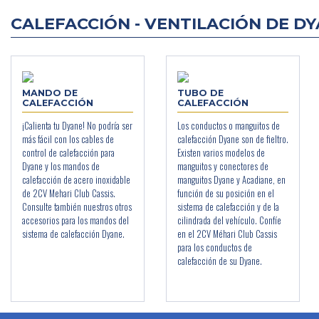
CALEFACCIÓN - VENTILACIÓN DE D
MANDO DE
TUBO DE
CALEFACCIÓN
CALEFACCIÓN
¡Calienta tu Dyane! No podría ser
Los conductos o manguitos de
más fácil con los cables de
calefacción Dyane son de fieltro.
control de calefacción para
Existen varios modelos de
Dyane y los mandos de
manguitos y conectores de
calefacción de acero inoxidable
manguitos Dyane y Acadiane, en
de 2CV Mehari Club Cassis.
función de su posición en el
Consulte también nuestros otros
sistema de calefacción y de la
accesorios para los mandos del
cilindrada del vehículo. Confíe
sistema de calefacción Dyane.
en el 2CV Méhari Club Cassis
para los conductos de
calefacción de su Dyane.