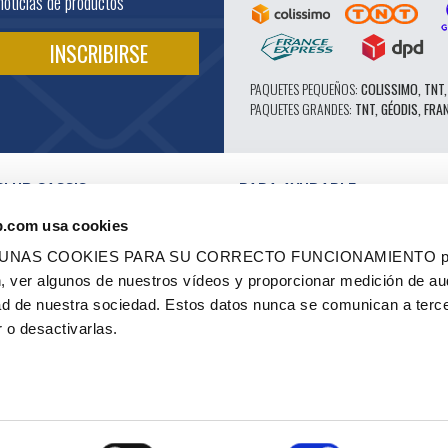
noticias de productos
PAQUETES PEQUEÑOS:
COLISSIMO, TNT,
PAQUETES GRANDES:
TNT, GÉODIS, FRA
CLUB CASSIS
PARA AYUDARLE
NUESTRAS VENTAJAS PRO
b.com usa cookies
SERVICIO POSTVENTA
 EN VÍDEO
CATÁLOGO
LGUNAS COOKIES PARA SU CORRECTO FUNCIONAMIENTO pe
ES
FORO TÉCNICO DE EXPERTOS
ón, ver algunos de nuestros vídeos y proporcionar medición de au
RES AUTORIZADOS
PIEZAS 602 - ALTO RENDIMIENTO
dad de nuestra sociedad. Estos datos nunca se comunican a terc
ES Y ETIQUETAS
NEUMÁTICOS MICHELIN CLÁSICOS
 - RENOVACIÓN
PIEZAS ORIGINALES
 o desactivarlas.
 OCASIÓN
CONSEJOS TÉCNICOS
CO