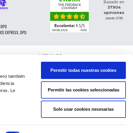
Basado en
THE FEEDBACK
37904
COMPANY
opiniones
(desde 2018)
Excelente:
4.5
/
5
 DPD
09.08.2026
MÁS
NCE EXPRESS, DPD
ACERCA DE
CLASIFICACIÓN DE LAS PIEZAS
CONDICIONES GENERALES DE VENTA
Permitir todas nuestras cookies
CGV - CLIENTES PROFESIONALES
ro también
NOTAS LEGALES
diencia
FAQ
Permitir las cookies seleccionadas
eros. Le
DATOS PERSONALES Y COOKIES
DEVOLUCIÓN DEL PEDIDO
GASTOS DE ENVÍO
PAGOS
Solo usar cookies necesarias