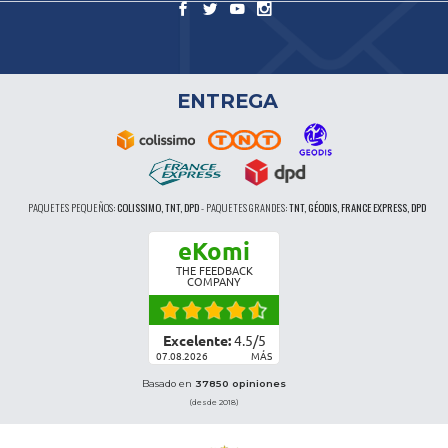
ENTREGA
PAQUETES PEQUEÑOS:
COLISSIMO, TNT, DPD
-
PAQUETES GRANDES:
TNT, GÉODIS, FRANCE EXPRESS, DPD
eKomi
THE FEEDBACK
COMPANY
Excelente:
4.5
/
5
07.08.2026
MÁS
Basado en
37850 opiniones
(desde 2018)