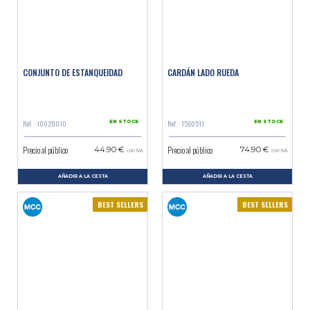
CONJUNTO DE ESTANQUEIDAD
CARDÁN LADO RUEDA
Ref. : 10020010
Ref. : 1560511
EN STOCK
EN STOCK
Precio al público
Precio al público
44.90 €
74.90 €
con IVA
con IVA
AÑADIR A LA CESTA
AÑADIR A LA CESTA
BEST SELLERS
BEST SELLERS