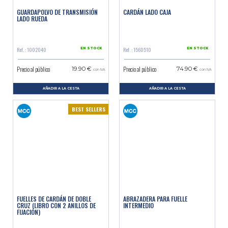
GUARDAPOLVO DE TRANSMISIÓN
CARDÁN LADO CAJA
LADO RUEDA
Ref. : 1002040
Ref. : 1560510
EN STOCK
EN STOCK
Precio al público
Precio al público
19.90 €
74.90 €
con IVA
con IVA
AÑADIR A LA CESTA
AÑADIR A LA CESTA
BEST SELLERS
FUELLES DE CARDÁN DE DOBLE
ABRAZADERA PARA FUELLE
CRUZ (LIBRO CON 2 ANILLOS DE
INTERMEDIO
FIJACIÓN)