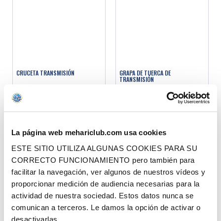
CRUCETA TRANSMISIÓN
GRAPA DE TUERCA DE
TRANSMISIÓN
Ref. : 1002019
Ref. : 1002060
EN STOCK
EN STOCK
Precio al público
Precio al público
29.90 €
1.00 €
con IVA
con IVA
La página web mehariclub.com usa cookies
ESTE SITIO UTILIZA ALGUNAS COOKIES PARA SU
AÑADIR A LA CESTA
AÑADIR A LA CESTA
CORRECTO FUNCIONAMIENTO pero también para
facilitar la navegación, ver algunos de nuestros vídeos y
proporcionar medición de audiencia necesarias para la
actividad de nuestra sociedad. Estos datos nunca se
comunican a terceros. Le damos la opción de activar o
desactivarlas.