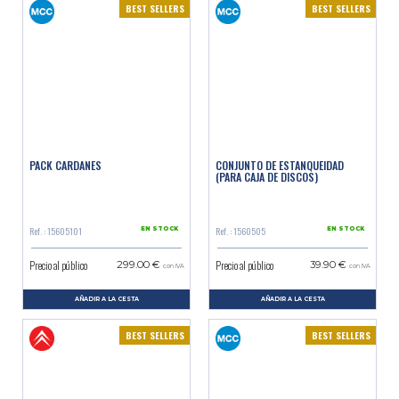
BEST SELLERS
BEST SELLERS
PACK CARDANES
CONJUNTO DE ESTANQUEIDAD
(PARA CAJA DE DISCOS)
Ref. : 15605101
Ref. : 1560505
EN STOCK
EN STOCK
Precio al público
Precio al público
299.00 €
39.90 €
con IVA
con IVA
AÑADIR A LA CESTA
AÑADIR A LA CESTA
BEST SELLERS
BEST SELLERS