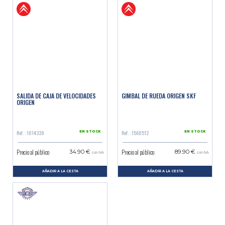
SALIDA DE CAJA DE VELOCIDADES
GIMBAL DE RUEDA ORIGEN SKF
ORIGEN
Ref. : 1014339
Ref. : 1560512
EN STOCK
EN STOCK
Precio al público
Precio al público
34.90 €
89.90 €
con IVA
con IVA
AÑADIR A LA CESTA
AÑADIR A LA CESTA