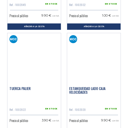
Ref. : 1002045
Ref. : 1002032
EN STOCK
EN STOCK
Precio al público
Precio al público
9.90 €
1.00 €
con IVA
con IVA
AÑADIR A LA CESTA
AÑADIR A LA CESTA
TUERCA PALIER
ESTANQUEIDAD LADO CAJA
VELOCIDADES
Ref. : 1002022
Ref. : 1002020
EN STOCK
EN STOCK
Precio al público
Precio al público
3.90 €
9.90 €
con IVA
con IVA