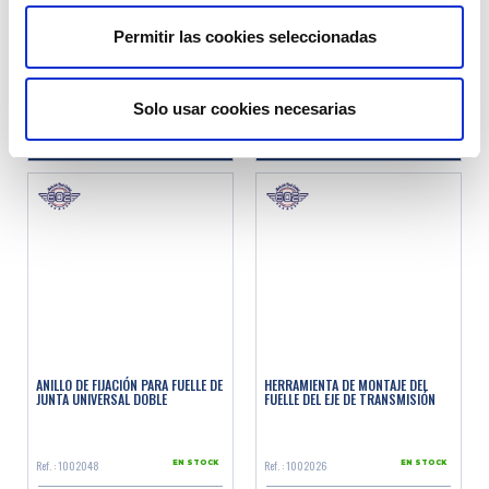
Permitir las cookies seleccionadas
Ref. : 1013162
Ref. : 1002024
EN STOCK
EN STOCK
Precio al público
Precio al público
2.90 €
3.50 €
Solo usar cookies necesarias
con IVA
con IVA
AÑADIR A LA CESTA
AÑADIR A LA CESTA
ANILLO DE FIJACIÓN PARA FUELLE DE
HERRAMIENTA DE MONTAJE DEL
JUNTA UNIVERSAL DOBLE
FUELLE DEL EJE DE TRANSMISIÓN
Ref. : 1002048
Ref. : 1002026
EN STOCK
EN STOCK