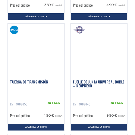
Precio al público
Precio al público
3.50 €
4.90 €
con IVA
con IVA
AÑADIR A LA CESTA
AÑADIR A LA CESTA
TUERCA DE TRANSMISIÓN
FUELLE DE JUNTA UNIVERSAL DOBLE
– NEOPRENO
Ref. : 1002050
Ref. : 1002046
EN STOCK
EN STOCK
Precio al público
Precio al público
4.90 €
9.90 €
con IVA
con IVA
AÑADIR A LA CESTA
AÑADIR A LA CESTA