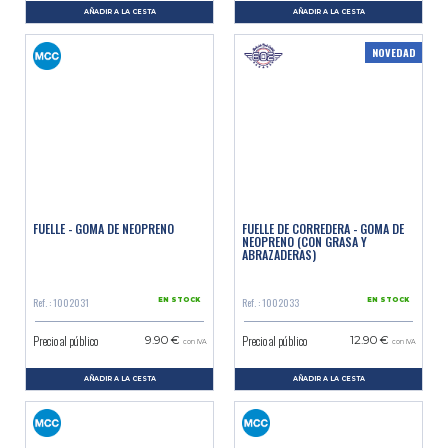
AÑADIR A LA CESTA
AÑADIR A LA CESTA
NOVEDAD
FUELLE - GOMA DE NEOPRENO
FUELLE DE CORREDERA - GOMA DE
NEOPRENO (CON GRASA Y
ABRAZADERAS)
Ref. : 1002031
Ref. : 1002033
EN STOCK
EN STOCK
Precio al público
Precio al público
9.90 €
12.90 €
con IVA
con IVA
AÑADIR A LA CESTA
AÑADIR A LA CESTA